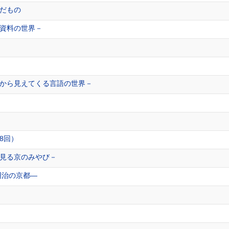
だもの
資料の世界－
から見えてくる言語の世界－
8回）
見る京のみやび－
明治の京都―