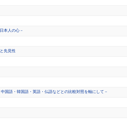
日本人の心－
と先見性
－中国語・韓国語・英語・仏語などとの比較対照を軸にして－