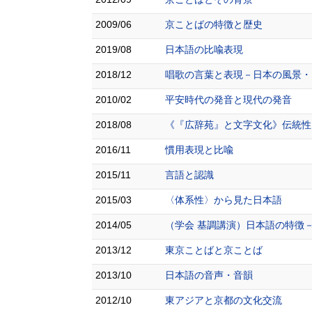
2009/06
京ことばの特徴と歴史
2019/08
日本語の比喩表現
2018/12
唱歌の言葉と表現－日本の風景・
2010/02
平安時代の発音と現代の発音
2018/08
《『広辞苑』と文字文化》伝統性
2016/11
慣用表現と比喩
2015/11
言語と認識
2015/03
〈体系性〉から見た日本語
2014/05
（学会 基調講演）日本語の特徴
2013/12
東京ことばと京ことば
2013/10
日本語の音声・音韻
2012/10
東アジアと京都の文化交流