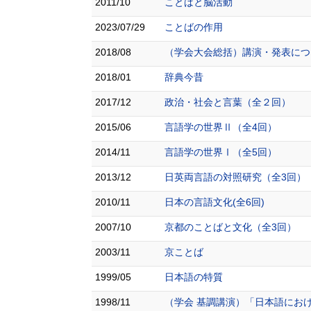
2011/10
ことばと脳活動
2023/07/29
ことばの作用
2018/08
（学会大会総括）講演・発表につ
2018/01
辞典今昔
2017/12
政治・社会と言葉（全２回）
2015/06
言語学の世界Ⅱ（全4回）
2014/11
言語学の世界Ⅰ（全5回）
2013/12
日英両言語の対照研究（全3回）
2010/11
日本の言語文化(全6回)
2007/10
京都のことばと文化（全3回）
2003/11
京ことば
1999/05
日本語の特質
1998/11
（学会 基調講演）「日本語にお