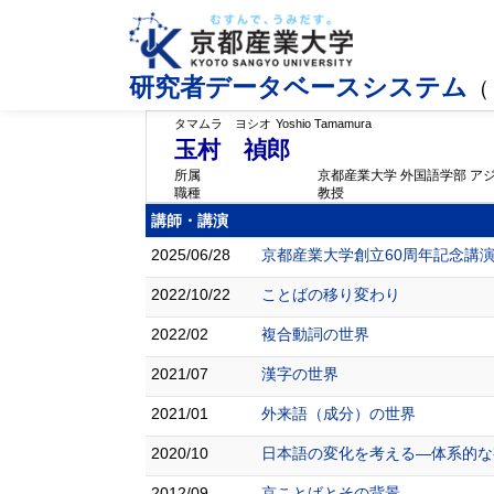
研究者データベースシステム
（
タマムラ ヨシオ
Yoshio Tamamura
玉村 禎郎
所属
京都産業大学 外国語学部 ア
職種
教授
講師・講演
2025/06/28
京都産業大学創立60周年記念講
2022/10/22
ことばの移り変わり
2022/02
複合動詞の世界
2021/07
漢字の世界
2021/01
外来語（成分）の世界
2020/10
日本語の変化を考える―体系的な
2012/09
京ことばとその背景