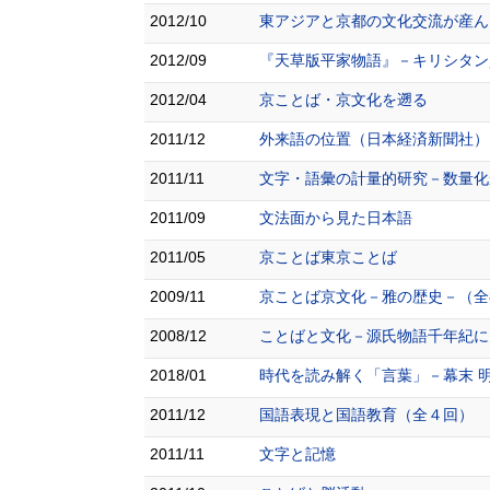
2012/10
東アジアと京都の文化交流が産ん
2012/09
『天草版平家物語』－キリシタン
2012/04
京ことば・京文化を遡る
2011/12
外来語の位置（日本経済新聞社）
2011/11
文字・語彙の計量的研究－数量化
2011/09
文法面から見た日本語
2011/05
京ことば東京ことば
2009/11
京ことば京文化－雅の歴史－（全
2008/12
ことばと文化－源氏物語千年紀に
2018/01
時代を読み解く「言葉」－幕末 
2011/12
国語表現と国語教育（全４回）
2011/11
文字と記憶