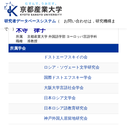
研究者データベースシステム
（ お問い合わせは，研究機構ま
キデラ リツコ
Kidera Ritsuko
で ）
木寺 律子
所属
京都産業大学 外国語学部 ヨーロッパ言語学科
職種
准教授
所属学会
ドストエーフスキイの会
ロシア・ソヴェート文学研究会
国際ドストエフスキー学会
大阪大学言語社会学会
日本ロシア文学会
日本ロシア語教育研究会
神戸外国人居留地研究会