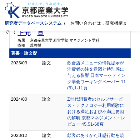
研究者データベースシステム
（ お問い合わせは，研究機構ま
ウエモト ワタル
Uemoto Wataru
で ）
上元 亘
所属
京都産業大学 経営学部 マネジメント学科
職種
准教授
著書・論文歴
2025/03
論文
飲食店メニューの情報提示が
消費者の注文意図と特別感に
与える影響 日本マーケティン
グ学会ワーキングペーパー 11
(9),1-11頁
2024/09
論文
Z世代消費者のセルフサービ
ス・テクノロジー利用経験に
おける満足および不満足要因
の解明 京都マネジメント・レ
ビュー 45,51-68頁
2023/12
論文
顧客のありがた迷惑行動を規