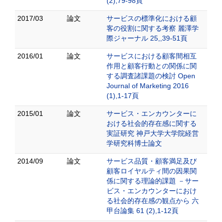
(2),79-98頁
2017/03
論文
サービスの標準化における顧
客の役割に関する考察 麗澤学
際ジャーナル 25,,39-51頁
2016/01
論文
サービスにおける顧客間相互
作用と顧客行動との関係に関
する調査諸課題の検討 Open
Journal of Marketing 2016
(1),1-17頁
2015/01
論文
サービス・エンカウンターに
おける社会的存在感に関する
実証研究 神戸大学大学院経営
学研究科博士論文
2014/09
論文
サービス品質・顧客満足及び
顧客ロイヤルティ間の因果関
係に関する理論的課題 －サー
ビス・エンカウンターにおけ
る社会的存在感の観点から 六
甲台論集 61 (2),1-12頁