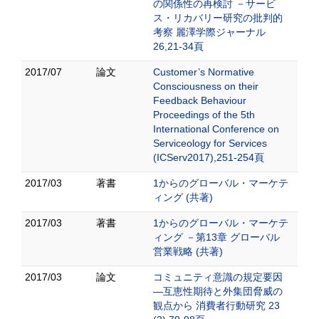
の関係性の再検討 －サービ
ス・リカバリー研究の批判的
考察 麗澤学際ジャーナル
26,21-34頁
2017/07
論文
Customer’s Normative
Consciousness on their
Feedback Behaviour
Proceedings of the 5th
International Conference on
Serviceology for Services
(ICServ2017),251-254頁
2017/03
著書
1からのグローバル・マーケテ
ィング (共著)
2017/03
著書
1からのグローバル・マーケテ
ィング －第13章 グローバル
営業戦略 (共著)
2017/03
論文
コミュニティ意識の規定要因
―互恵性期待と外集団脅威の
観点から 消費者行動研究 23