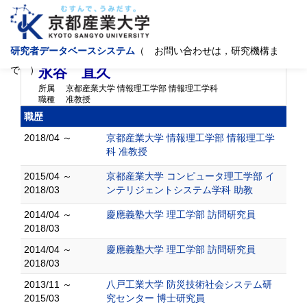
研究者データベースシステム
（ お問い合わせは，研究機構ま
ナガヤ ナオヒサ
NAGAYA NAOHISA
で ）
永谷 直久
所属
京都産業大学 情報理工学部 情報理工学科
職種
准教授
職歴
2018/04 ～
京都産業大学 情報理工学部 情報理工学
科 准教授
2015/04 ～
京都産業大学 コンピュータ理工学部 イ
2018/03
ンテリジェントシステム学科 助教
2014/04 ～
慶應義塾大学 理工学部 訪問研究員
2018/03
2014/04 ～
慶應義塾大学 理工学部 訪問研究員
2018/03
2013/11 ～
八戸工業大学 防災技術社会システム研
2015/03
究センター 博士研究員