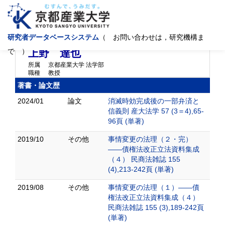
研究者データベースシステム
（ お問い合わせは，研究機構ま
ウエノ タツヤ
UENO TATSUYA
で ）
上野 達也
所属
京都産業大学 法学部
職種
教授
著書・論文歴
2024/01
論文
消滅時効完成後の一部弁済と
信義則 産大法学 57 (3＝4),65-
96頁 (単著)
2019/10
その他
事情変更の法理（２・完）
――債権法改正立法資料集成
（４） 民商法雑誌 155
(4),213-242頁 (単著)
2019/08
その他
事情変更の法理（１）――債
権法改正立法資料集成（４）
民商法雑誌 155 (3),189-242頁
(単著)