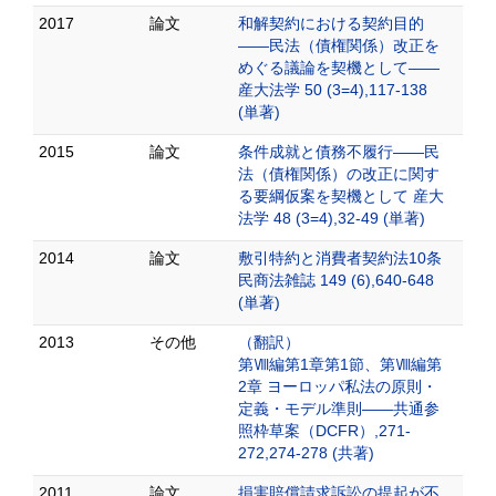
2017
論文
和解契約における契約目的
――民法（債権関係）改正を
めぐる議論を契機として――
産大法学 50 (3=4),117-138
(単著)
2015
論文
条件成就と債務不履行――民
法（債権関係）の改正に関す
る要綱仮案を契機として 産大
法学 48 (3=4),32-49 (単著)
2014
論文
敷引特約と消費者契約法10条
民商法雑誌 149 (6),640-648
(単著)
2013
その他
（翻訳）
第Ⅷ編第1章第1節、第Ⅷ編第
2章 ヨーロッパ私法の原則・
定義・モデル準則――共通参
照枠草案（DCFR）,271-
272,274-278 (共著)
2011
論文
損害賠償請求訴訟の提起が不