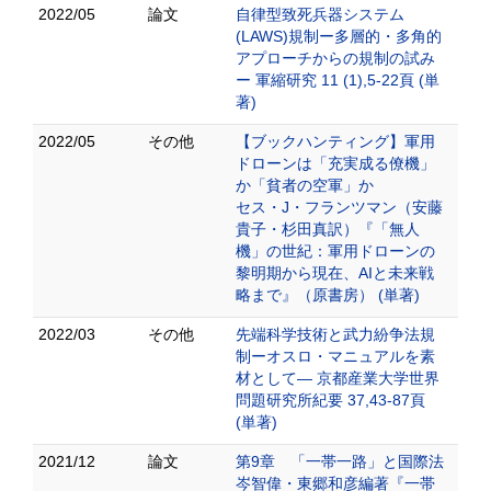
2022/05
論文
自律型致死兵器システム
(LAWS)規制ー多層的・多角的
アプローチからの規制の試み
ー 軍縮研究 11 (1),5-22頁 (単
著)
2022/05
その他
【ブックハンティング】軍用
ドローンは「充実成る僚機」
か「貧者の空軍」か
セス・J・フランツマン（安藤
貴子・杉田真訳）『「無人
機」の世紀：軍用ドローンの
黎明期から現在、AIと未来戦
略まで』（原書房） (単著)
2022/03
その他
先端科学技術と武力紛争法規
制ーオスロ・マニュアルを素
材として― 京都産業大学世界
問題研究所紀要 37,43-87頁
(単著)
2021/12
論文
第9章 「一帯一路」と国際法
岑智偉・東郷和彦編著『一帯