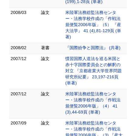
(199),1-28頁 (単著)
2008/03
論文
米陸軍法務総監法務センタ
ー・法務学校作成の「作戦法
規便覧2006年版」（5） 『産
大法学』 41 (4),81-129頁 (単
著)
2008/02
著書
『国際紛争と国際法』 (共著)
2007/12
論文
慣習国際人道法を巡る米国と
赤十字国際委員会との解釈の
対立 『京都産業大学世界問題
研究所紀要』 23,197-216頁
(単著)
2007/12
論文
米陸軍法務総監法務センタ
ー・法務学校作成の「作戦法
規便覧2006年版」（4） 41
(3),44-69頁 (単著)
2007/09
論文
米陸軍法務総監法務センタ
ー・法務学校作成の「作戦法
規便覧2006年版」（3) 『産大