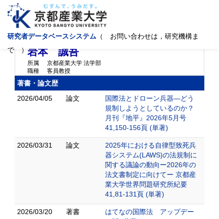
研究者データベースシステム
（ お問い合わせは，研究機構ま
イワモト セイゴ
IWAMOTO SEIGO
で ）
岩本 誠吾
所属
京都産業大学 法学部
職種
客員教授
著書・論文歴
2026/04/05
論文
国際法とドローン兵器―どう
規制しようとしているのか？
月刊『地平』2026年5月号
41,150-156頁 (単著)
2026/03/31
論文
2025年における自律型致死兵
器システム(LAWS)の法規制に
関する議論の動向ー2026年の
法文書制定に向けてー 京都産
業大学世界問題研究所紀要
41,81-131頁 (単著)
2026/03/20
著書
はてなの国際法 アップデー