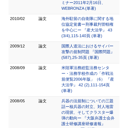
ミナー2011年2月16日、
WEBRONZA (単著)
2010/02
論文
海外駐留の自衛隊に関する地
位協定覚書ー刑事裁判管轄権
を中心にー 『産大法学』 43
(3/4),115-140頁 (単著)
2009/12
論文
国際人道法におけるサイバー
攻撃の規制問題 『国際問題』
(587),25-35頁 (単著)
2008/09
論文
米陸軍法務総監法務センタ
ー・法務学校作成の「作戦法
規便覧2006年版」（6） 『産
大法学』 42 (2),111-154頁
(単著)
2008/05
論文
兵器の法規制についての三題
話ー核兵器の対立、対人地雷
の現状、そしてクラスター爆
弾の動向ー 『大阪弁護士会弁
護士研修講座研修速報』