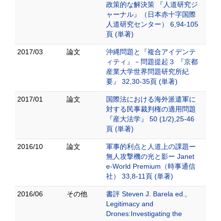
政策的な解決策 『人道研究ジ
ャーナル』（日本赤十字国際
人道研究センター） 6,94-105
頁 (単著)
2017/03
論文
沖縄問題と『複合アイデンテ
ィティ』－問題提起３ 『京都
産業大学世界問題研究所紀
要』 32,30-35頁 (単著)
2017/01
論文
国際法における海外派遣軍に
対する民事裁判権の適用問題
『産大法学』 50 (1/2),25-46
頁 (単著)
2016/10
論文
軍事的利点と人道上の課題ー
無人攻撃機の光と影ー Janet
e-World Premium（時事通信
社） 33,8-11頁 (単著)
2016/06
その他
書評 Steven J. Barela ed.,
Legitimacy and
Drones:Investigating the