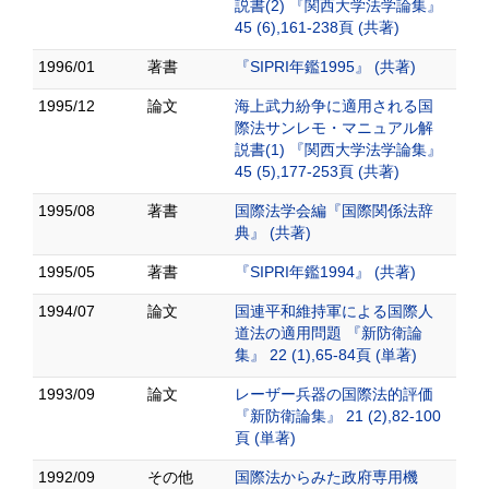
説書(2) 『関西大学法学論集』
45 (6),161-238頁 (共著)
1996/01
著書
『SIPRI年鑑1995』 (共著)
1995/12
論文
海上武力紛争に適用される国
際法サンレモ・マニュアル解
説書(1) 『関西大学法学論集』
45 (5),177-253頁 (共著)
1995/08
著書
国際法学会編『国際関係法辞
典』 (共著)
1995/05
著書
『SIPRI年鑑1994』 (共著)
1994/07
論文
国連平和維持軍による国際人
道法の適用問題 『新防衛論
集』 22 (1),65-84頁 (単著)
1993/09
論文
レーザー兵器の国際法的評価
『新防衛論集』 21 (2),82-100
頁 (単著)
1992/09
その他
国際法からみた政府専用機