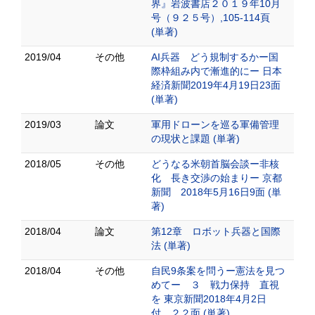
界』岩波書店２０１９年10月
号（９２５号）,105-114頁
(単著)
2019/04
その他
AI兵器 どう規制するかー国
際枠組み内で漸進的にー 日本
経済新聞2019年4月19日23面
(単著)
2019/03
論文
軍用ドローンを巡る軍備管理
の現状と課題 (単著)
2018/05
その他
どうなる米朝首脳会談ー非核
化 長き交渉の始まりー 京都
新聞 2018年5月16日9面 (単
著)
2018/04
論文
第12章 ロボット兵器と国際
法 (単著)
2018/04
その他
自民9条案を問うー憲法を見つ
めてー ３ 戦力保持 直視
を 東京新聞2018年4月2日
付 ２２面 (単著)