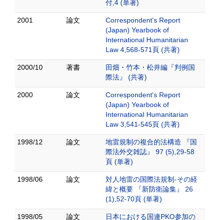
付,4 (単著)
2001
論文
Correspondent's Report
(Japan) Yearbook of
International Humanitarian
Law 4,568-571頁 (共著)
2000/10
著書
田畑・竹本・松井編『判例国
際法』 (共著)
2000
論文
Correspondent's Report
(Japan) Yearbook of
International Humanitarian
Law 3,541-545頁 (共著)
1998/12
論文
地雷規制の複合的法構造 『国
際法外交雑誌』 97 (5),29-58
頁 (単著)
1998/06
論文
対人地雷の国際法規制-その経
緯と概要 『新防衛論集』 26
(1),52-70頁 (単著)
1998/05
論文
日本における国連PKO参加の