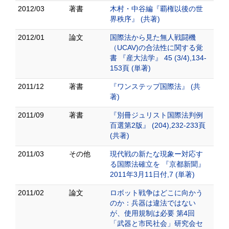
2012/03
著書
木村・中谷編『覇権以後の世
界秩序』 (共著)
2012/01
論文
国際法から見た無人戦闘機
（UCAV)の合法性に関する覚
書 『産大法学』 45 (3/4),134-
153頁 (単著)
2011/12
著書
『ワンステップ国際法』 (共
著)
2011/09
著書
『別冊ジュリスト国際法判例
百選第2版』 (204),232-233頁
(共著)
2011/03
その他
現代戦の新たな現象ー対応す
る国際法確立を 『京都新聞』
2011年3月11日付,7 (単著)
2011/02
論文
ロボット戦争はどこに向かう
のか：兵器は違法ではない
が、使用規制は必要 第4回
「武器と市民社会」研究会セ