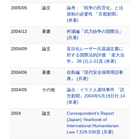
2005/05
論文
論考：「戦争の民営化」と法
規制の必要性 『京都新聞』
(単著)
2004/12
著書
村瀬編『武力紛争の国際法』
(共著)
2004/09
論文
盲目化レーザー兵器議定書に
対する国際法的評価 『産大法
学』 38 (2),1-21頁 (単著)
2004/06
著書
佐島編『現代安全保障用語事
典』 (共著)
2004/05
その他
論点：イラク人虐待事件 『読
売新聞』2004年5月19日付,14
(単著)
2004
論文
Correspondent's Report
(Japan) Yearbook of
International Humanitarian
Law 7,528-536頁 (共著)