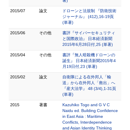
著)
2015/07
論文
ドローンと法規制 『防衛技術
ジャーナル』 (412),16-19頁
(単著)
2015/06
その他
書評『サイバーセキュリティ
と国際政治』 日本経済新聞
2015年6月28日付,25 (単著)
2015/04
その他
書評『無人暗殺機ドローンの
誕生』 日本経済新聞2015年4
月19日付,23 (単著)
2015/02
論文
自衛隊による在外邦人「輸
送」から在外邦人「救出」へ
『産大法学』 48 (3/4),1-31頁
(単著)
2015
著書
Kazuhiko Togo and G V C
Naidu ed. Building Confidence
in East Asia : Maritime
Conflicts, Interdependence
and Asian Identity Thinking