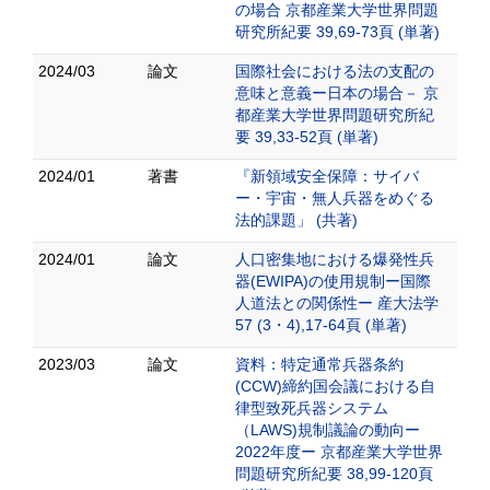
の場合 京都産業大学世界問題
研究所紀要 39,69-73頁 (単著)
2024/03
論文
国際社会における法の支配の
意味と意義ー日本の場合－ 京
都産業大学世界問題研究所紀
要 39,33-52頁 (単著)
2024/01
著書
『新領域安全保障：サイバ
ー・宇宙・無人兵器をめぐる
法的課題」 (共著)
2024/01
論文
人口密集地における爆発性兵
器(EWIPA)の使用規制ー国際
人道法との関係性ー 産大法学
57 (3・4),17-64頁 (単著)
2023/03
論文
資料：特定通常兵器条約
(CCW)締約国会議における自
律型致死兵器システム
（LAWS)規制議論の動向ー
2022年度ー 京都産業大学世界
問題研究所紀要 38,99-120頁