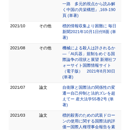
一路 多元的視点から読み解
く中国の共栄構想』,169-190
頁 (単著)
2021/10
その他
標的情報収集より困難に 毎日
新聞2021年10月1日付8面 (単
著)
2021/08
その他
機械による殺人は許されるか
―「AI兵器」規制をめぐる国
際論争の現状と展望 新潮社フ
ォーサイト国際情報サイト
（電子版） 2021年8月30日
(単著)
2021/07
論文
自衛隊と国際法の関係性の変
遷ー自己抑制と法的ズレを超
えてー 産大法学55巻2号 (単
著)
2021/03
論文
標的殺害のための武装ドロー
ンの使用に関する国際法的評
価ー国際人権理事会報告を素