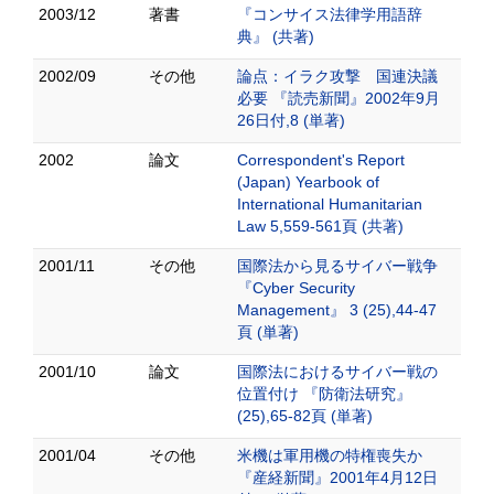
2003/12
著書
『コンサイス法律学用語辞
典』 (共著)
2002/09
その他
論点：イラク攻撃 国連決議
必要 『読売新聞』2002年9月
26日付,8 (単著)
2002
論文
Correspondent's Report
(Japan) Yearbook of
International Humanitarian
Law 5,559-561頁 (共著)
2001/11
その他
国際法から見るサイバー戦争
『Cyber Security
Management』 3 (25),44-47
頁 (単著)
2001/10
論文
国際法におけるサイバー戦の
位置付け 『防衛法研究』
(25),65-82頁 (単著)
2001/04
その他
米機は軍用機の特権喪失か
『産経新聞』2001年4月12日