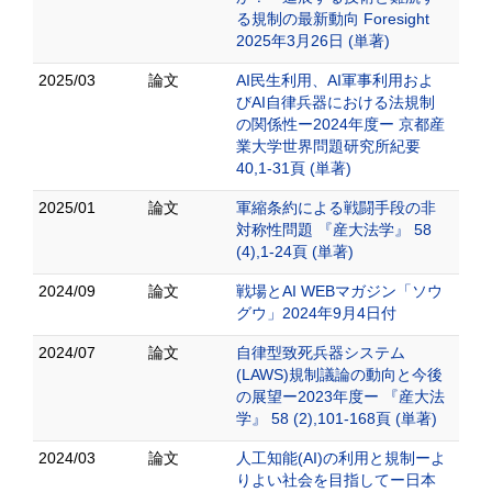
る規制の最新動向 Foresight
2025年3月26日 (単著)
2025/03
論文
AI民生利用、AI軍事利用およ
びAI自律兵器における法規制
の関係性ー2024年度ー 京都産
業大学世界問題研究所紀要
40,1-31頁 (単著)
2025/01
論文
軍縮条約による戦闘手段の非
対称性問題 『産大法学』 58
(4),1-24頁 (単著)
2024/09
論文
戦場とAI WEBマガジン「ソウ
グウ」2024年9月4日付
2024/07
論文
自律型致死兵器システム
(LAWS)規制議論の動向と今後
の展望ー2023年度ー 『産大法
学』 58 (2),101-168頁 (単著)
2024/03
論文
人工知能(AI)の利用と規制ーよ
りよい社会を目指してー日本