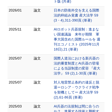
ト版 (共著)
2026/01
論文
日本の防衛外交を支える国際
法的枠組み覚書 産大法学 59
(3・4),311-390頁 (単著)
2025/11
論文
AIロボット兵器規制：進まな
い国連議論 来年が期限 軍
事大国含めた国際ルールを 週
刊エコノミスト (2025年11月
18日),21 (単著)
2025/07
論文
国際人道法における新兵器の
法的審査制度とAI兵器の登場
による当該制度の変容 『産大
法学』 59 (2),1-30頁 (単著)
2025/07
論文
対人地雷禁止条約の違反と脱
退ーロシア・ウクライナ戦争
を契機としてー 産大法学 59
(2),61-86頁 (単著)
2025/03
論文
AI兵器の法規制は間に合うの
か？ 進展する技術と難航す