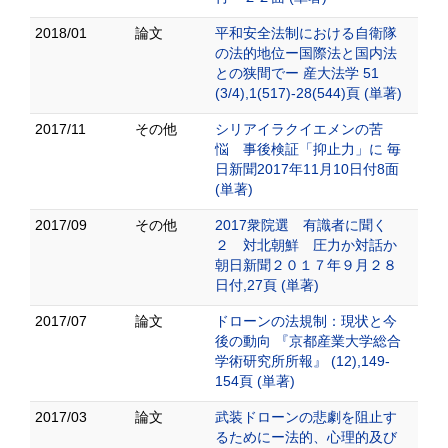
2018/01
論文
平和安全法制における自衛隊
の法的地位ー国際法と国内法
との狭間でー 産大法学 51
(3/4),1(517)-28(544)頁 (単著)
2017/11
その他
シリアイラクイエメンの苦
悩 事後検証「抑止力」に 毎
日新聞2017年11月10日付8面
(単著)
2017/09
その他
2017衆院選 有識者に聞く
２ 対北朝鮮 圧力か対話か
朝日新聞２０１７年９月２８
日付,27頁 (単著)
2017/07
論文
ドローンの法規制：現状と今
後の動向 『京都産業大学総合
学術研究所所報』 (12),149-
154頁 (単著)
2017/03
論文
武装ドローンの悲劇を阻止す
るためにー法的、心理的及び