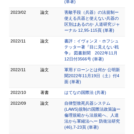
(単著)
2023/02
論文
害敵手段（兵器）の法規制ー
使える兵器と使えない兵器の
区別はあるのか 人道研究ジャ
ーナル 12,95-115頁 (単著)
2022/11
論文
書評：イヴォンヌ・ホフシュ
テッター著『目に見えない戦
争』 図書新聞 2022年11月
12日付3566号 (単著)
2022/11
論文
軍用ドローンとは何か 公明新
聞2022年11月19日（土）付4
面 (単著)
2022/10
著書
はてなの国際法 (共著)
2022/09
論文
自律型致死兵器システム
(LAWS)規制の国際法政策論ー
倫理規範から法規範へ、人道
法から軍縮法へー 防衛法研究
(46),7-23頁 (単著)