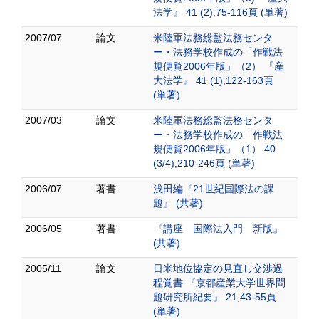
法学』 41 (2),75-116頁 (単著)
2007/07
論文
米陸軍法務総監法務センタ
ー・法務学校作成の「作戦法
規便覧2006年版」（2） 『産
大法学』 41 (1),122-163頁
(単著)
2007/03
論文
米陸軍法務総監法務センタ
ー・法務学校作成の「作戦法
規便覧2006年版」（1） 40
(3/4),210-246頁 (単著)
2006/07
著書
浅田編『21世紀国際法の課
題』 (共著)
2006/05
著書
『講座 国際法入門 新版』
(共著)
2005/11
論文
日米地位協定の見直し交渉過
程覚書 『京都産業大学世界問
題研究所紀要』 21,43-55頁
(単著)