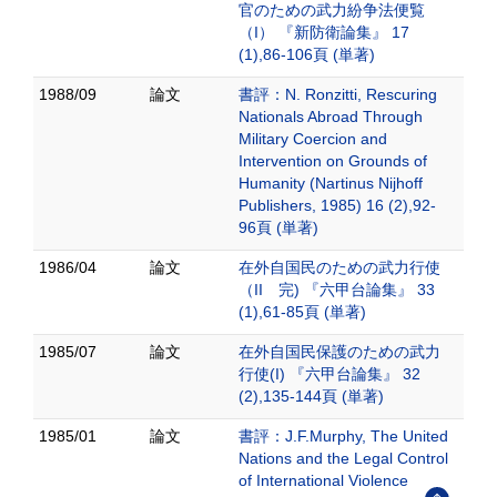
官のための武力紛争法便覧
（I） 『新防衛論集』 17
(1),86-106頁 (単著)
1988/09
論文
書評：N. Ronzitti, Rescuring
Nationals Abroad Through
Military Coercion and
Intervention on Grounds of
Humanity (Nartinus Nijhoff
Publishers, 1985) 16 (2),92-
96頁 (単著)
1986/04
論文
在外自国民のための武力行使
（II 完) 『六甲台論集』 33
(1),61-85頁 (単著)
1985/07
論文
在外自国民保護のための武力
行使(I) 『六甲台論集』 32
(2),135-144頁 (単著)
1985/01
論文
書評：J.F.Murphy, The United
Nations and the Legal Control
of International Violence