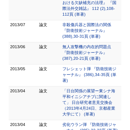
おける欠缺補充の法理』 『国
際法外交雑誌』 112 (2),108-
112頁 (単著)
2013/07
論文
非殺傷兵器と国際法の関係
『防衛技術ジャーナル』
(388),30-31頁 (単著)
2013/06
論文
無人攻撃機の内在的問題点
『防衛技術ジャーナル』
(387),20-21頁 (単著)
2013/05
論文
フレシェット弾 『防衛技術ジ
ャーナル』 (386),34-35頁 (単
著)
2013/04
論文
「日台関係の展望ー東シナ海
平和イニシアチブに関連し
て」 日台研究者意見交換会
（2013年4月24日、京都産業
大学にて） (単著)
2013/04
論文
劣化ウラン弾 『防衛技術ジャ