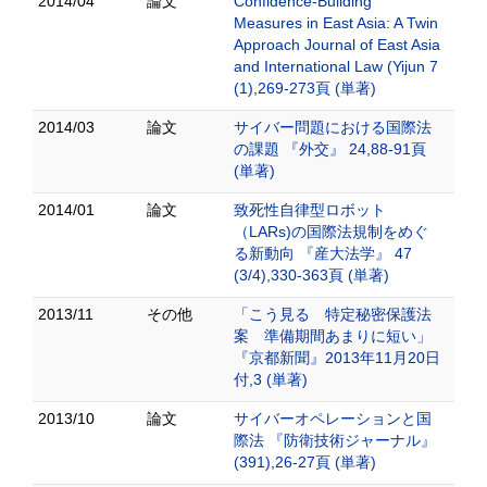
2014/04
論文
Confidence-Building
Measures in East Asia: A Twin
Approach Journal of East Asia
and International Law (Yijun 7
(1),269-273頁 (単著)
2014/03
論文
サイバー問題における国際法
の課題 『外交』 24,88-91頁
(単著)
2014/01
論文
致死性自律型ロボット
（LARs)の国際法規制をめぐ
る新動向 『産大法学』 47
(3/4),330-363頁 (単著)
2013/11
その他
「こう見る 特定秘密保護法
案 準備期間あまりに短い」
『京都新聞』2013年11月20日
付,3 (単著)
2013/10
論文
サイバーオペレーションと国
際法 『防衛技術ジャーナル』
(391),26-27頁 (単著)