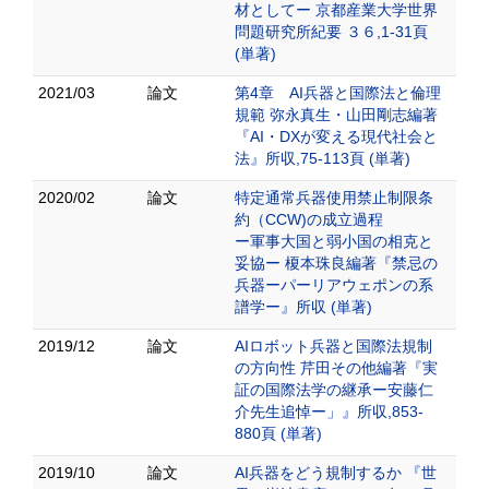
材としてー 京都産業大学世界
問題研究所紀要 ３６,1-31頁
(単著)
2021/03
論文
第4章 AI兵器と国際法と倫理
規範 弥永真生・山田剛志編著
『AI・DXが変える現代社会と
法』所収,75-113頁 (単著)
2020/02
論文
特定通常兵器使用禁止制限条
約（CCW)の成立過程
ー軍事大国と弱小国の相克と
妥協ー 榎本珠良編著『禁忌の
兵器ーパーリアウェポンの系
譜学ー』所収 (単著)
2019/12
論文
AIロボット兵器と国際法規制
の方向性 芹田その他編著『実
証の国際法学の継承ー安藤仁
介先生追悼ー」』所収,853-
880頁 (単著)
2019/10
論文
AI兵器をどう規制するか 『世