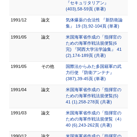
『セキュリタリアン』
(403),58-59頁 (単著)
1991/12
論文
気体爆薬の合法性 『新防衛論
集』 19 (3),92-104頁 (単著)
1991/05
論文
米国海軍省作成の「指揮官の
ための海軍作戦法規便覧(6
完) 『関西大学法学論集』 41
(2),174-189頁 (共著)
1991/05
その他
国際法からみた多国籍軍の武
力行使 『防衛アンテナ』
(387),39-45頁 (単著)
1991/04
論文
米国海軍省作成の「指揮官の
ための海軍作戦法規便覧(5)
41 (1),258-278頁 (共著)
1991/03
論文
米国海軍省作成の「指揮官の
ための海軍作戦法規便覧（4）
40 (6),243-262頁 (共著)
1990/12
論文
米国海軍省作成の「指揮官の