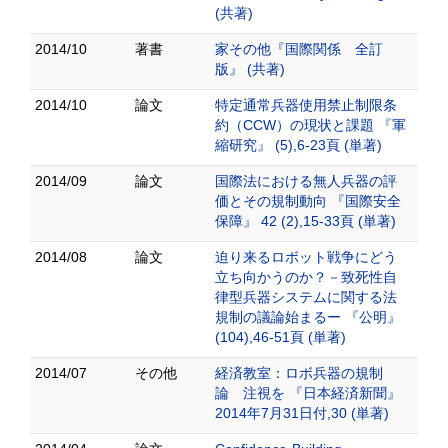
(共著)
2014/10
著書
家その他『国際関係 全訂
版』 (共著)
2014/10
論文
特定通常兵器使用禁止制限条
約（CCW）の現状と課題 『軍
縮研究』 (5),6-23頁 (単著)
2014/09
論文
国際法における無人兵器の評
価とその規制動向 『国際安全
保障』 42 (2),15-33頁 (単著)
2014/08
論文
迫り来るロボット戦争にどう
立ち向かうのか？－致死性自
律型兵器システムに関する法
規制の議論始まるー 『公明』
(104),46-51頁 (単著)
2014/07
その他
経済教室：ロボ兵器の規制
論 注視を 『日本経済新聞』
2014年7月31日付,30 (単著)