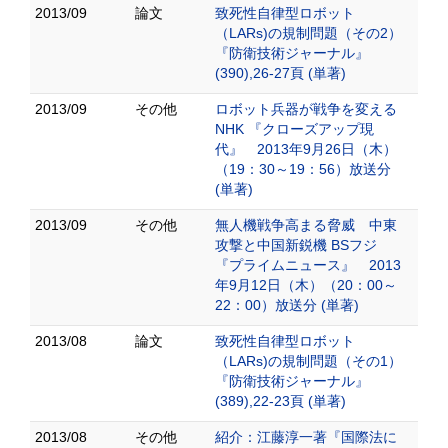
2013/09
論文
致死性自律型ロボット
（LARs)の規制問題（その2）
『防衛技術ジャーナル』
(390),26-27頁 (単著)
2013/09
その他
ロボット兵器が戦争を変える
NHK 『クローズアップ現
代』 2013年9月26日（木）
（19：30～19：56）放送分
(単著)
2013/09
その他
無人機戦争高まる脅威 中東
攻撃と中国新鋭機 BSフジ
『プライムニュース』 2013
年9月12日（木）（20：00～
22：00）放送分 (単著)
2013/08
論文
致死性自律型ロボット
（LARs)の規制問題（その1）
『防衛技術ジャーナル』
(389),22-23頁 (単著)
2013/08
その他
紹介：江藤淳一著『国際法に