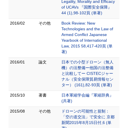
Legality, Morality and Efficacy
of UCAVs 『国際安全保障』
44 (1),98-102頁 (単著)
2016/02
その他
Book Review: New
Technologies and the Law of
Armed Conflict Japanese
Yearbook of International
Law, 2015 58,417-420頁 (単
著)
2016/01
論文
日本での小型ドローン（無人
機）の法整備ー他国の法整備
と比較してー CISTECジャー
ナル（安全保障貿易情報セン
ター） (161),82-93頁 (単著)
2015/10
著書
日本軍縮学会編『軍縮辞典』
(共著)
2015/08
その他
ドローンの可能性と規制：
「空の道交法」で安全に 京都
新聞2015年8月15日付,6 (単