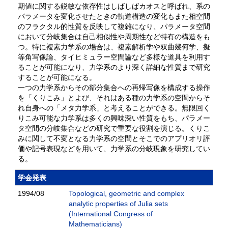
期値に関する鋭敏な依存性はしばしばカオスと呼ばれ、系の
パラメータを変化させたときの軌道構造の変化もまた相空間
のフラクタル的性質を反映して複雑になり、パラメータ空間
において分岐集合は自己相似性や周期性など特有の構造をも
つ。特に複素力学系の場合は、複素解析学や双曲幾何学、擬
等角写像論、タイヒミュラー空間論など多様な道具を利用す
ることが可能になり、力学系のより深く詳細な性質まで研究
することが可能になる。
一つの力学系からその部分集合への再帰写像を構成する操作
を「くりこみ」とよび、それはある種の力学系の空間からそ
れ自身への「メタ力学系」と考えることができる。無限回く
りこみ可能な力学系は多くの興味深い性質をもち、パラメー
タ空間の分岐集合などの研究で重要な役割を演じる。くりこ
みに関して不変となる力学系の空間とそこでのアプリオリ評
価や記号表現などを用いて、力学系の分岐現象を研究してい
る。
学会発表
1994/08
Topological, geometric and complex
analytic properties of Julia sets
(International Congress of
Mathematicians)