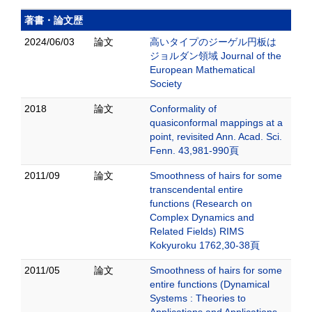
著書・論文歴
2024/06/03
論文
高いタイプのジーゲル円板は
ジョルダン領域 Journal of the
European Mathematical
Society
2018
論文
Conformality of
quasiconformal mappings at a
point, revisited Ann. Acad. Sci.
Fenn. 43,981-990頁
2011/09
論文
Smoothness of hairs for some
transcendental entire
functions (Research on
Complex Dynamics and
Related Fields) RIMS
Kokyuroku 1762,30-38頁
2011/05
論文
Smoothness of hairs for some
entire functions (Dynamical
Systems : Theories to