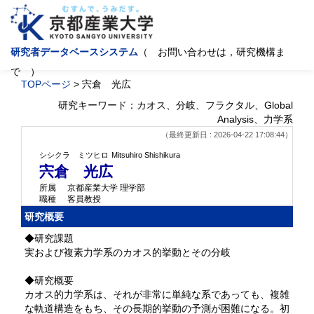
研究者データベースシステム
（ お問い合わせは，研究機構ま
で ）
TOPページ
> 宍倉 光広
研究キーワード：カオス、分岐、フラクタル、Global
Analysis、力学系
（最終更新日 : 2026-04-22 17:08:44）
シシクラ ミツヒロ
Mitsuhiro Shishikura
宍倉 光広
所属
京都産業大学 理学部
職種
客員教授
研究概要
◆研究課題
実および複素力学系のカオス的挙動とその分岐
◆研究概要
カオス的力学系は、それが非常に単純な系であっても、複雑
な軌道構造をもち、その長期的挙動の予測が困難になる。初