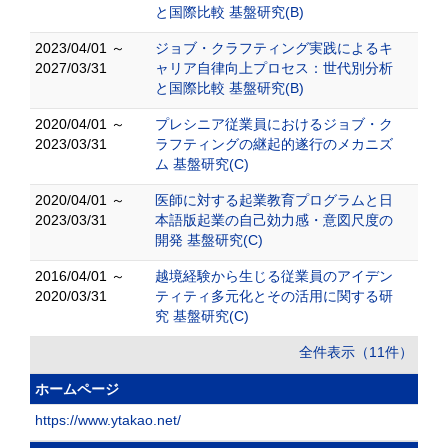
と国際比較 基盤研究(B)
2023/04/01 ～
ジョブ・クラフティング実践によるキ
2027/03/31
ャリア自律向上プロセス：世代別分析
と国際比較 基盤研究(B)
2020/04/01 ～
プレシニア従業員におけるジョブ・ク
2023/03/31
ラフティングの継起的遂行のメカニズ
ム 基盤研究(C)
2020/04/01 ～
医師に対する起業教育プログラムと日
2023/03/31
本語版起業の自己効力感・意図尺度の
開発 基盤研究(C)
2016/04/01 ～
越境経験から生じる従業員のアイデン
2020/03/31
ティティ多元化とその活用に関する研
究 基盤研究(C)
全件表示（11件）
ホームページ
https://www.ytakao.net/