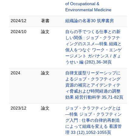
of Occupational &
Environmental Medicine
2024/12
著書
組織論の名著30 筑摩書房
2024/10
論文
自らの手でつくる仕事との新
しい関係 : ジョブ・クラフテ
ィングのススメ—特集 組織と
個人をつなぐ ワーク・エンゲ
ージメント ガバナンス / ぎょ
うせい 編 (282),36-38頁
2024
論文
自律支援型リーダーシップに
よるジョブ・クラフティング
資源の補完とアイデンティテ
ィ脅威および時間経過の調整
効果 経営行動科学 35,71-82頁
2023/12
論文
ジョブ・クラフティングとは
—特集 ジョブ・クラフティン
グ入門 : 仕事の自律的再創造
によって組織を変える 看護管
理 33 (12),1052-1055頁