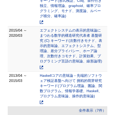
キーワード(形式検証、Coq、条件付き
独立、情報理論、graphoid、確率プロ
グラミング、モナド、測度論、ルベー
グ積分、確率論)
2015/04 ～
エフェクトシステムの表示的意味論に
2020/03
まつわる数学的構造研究代表者 基盤研
究 (C) キーワード(次数付きモナド、表
示的意味論、エフェクトシステム、型
理論、差分プライバシー、ホーア論
理、次数付きコモナド、計算効果、プ
ログラミング言語の意味論、線形論理)
2013/04 ～
Haskellコアの意味論－先端的ソフトウ
2015/03
ェア検証基盤へ向けて 挑戦的萌芽研究
キーワード(プログラム理論、圏論、関
数プログラム、情報学基礎、Haskell、
プログラム意味論、操作的意味論)
全件表示（7件）