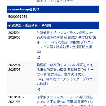
日本ソフトウェア科学会
researchmap会員ID
5000091259
研究課題・受託研究・科研費
2025/04 ～
計算効果を持つプログラムの証明のた
2029/03
めの枠組みの構築 研究課題 基盤研究(B)
キーワード(等式理論 / 関数型プログラ
ミング言語 / 計算効果 / 定理証明支援
系)
2022/04 ～
物理的・確率的システムの検証を支え
2025/03
る形式的基盤の構築 基盤研究 (A) キー
ワード(形式検証、数学の形式化、
Coq、確率的プログラミング、プログラ
ム検証)
2018/04 ～
確率的グラフィカルモデルの形式検証
2021/03
とその人工知能への応用 基盤研究 (B)