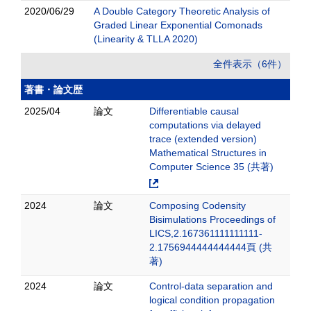
2020/06/29
A Double Category Theoretic Analysis of
Graded Linear Exponential Comonads
(Linearity & TLLA 2020)
全件表示（6件）
著書・論文歴
2025/04
論文
Differentiable causal
computations via delayed
trace (extended version)
Mathematical Structures in
Computer Science 35 (共著)
2024
論文
Composing Codensity
Bisimulations Proceedings of
LICS,2.167361111111111-
2.1756944444444444頁 (共
著)
2024
論文
Control-data separation and
logical condition propagation