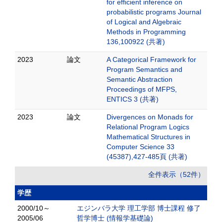
for efficient inference on
probabilistic programs Journal
of Logical and Algebraic
Methods in Programming
136,100922 (共著)
2023
論文
A Categorical Framework for
Program Semantics and
Semantic Abstraction
Proceedings of MFPS,
ENTICS 3 (共著)
2023
論文
Divergences on Monads for
Relational Program Logics
Mathematical Structures in
Computer Science 33
(45387),427-485頁 (共著)
全件表示（52件）
学歴
2000/10～
エジンバラ大学 理工学部 博士課程 修了
2005/06
哲学博士 (情報学基礎論)