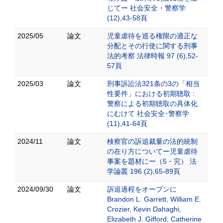
じてー 社会安全・警察学
(12),43-58頁
2025/05
論文
児童虐待を巡る権限の適正な
分配とその行使に関する刑事
法的考察 法律時報 97 (6),52-
57頁
2025/03
論文
刑事訴訟法321条の3の「相当
性要件」における初期聴取 :
警察による初期聴取の具体化
にむけて 社会安全･警察学
(11),41-64頁
2024/11
論文
検察官の訴追裁量の法的統制
の在り方についてー児童虐待
事案を題材にー（5・完） 法
学論叢 196 (2),65-89頁
2024/09/30
論文
訴追過程をオープンに
Brandon L. Garrett, William E.
Crozier, Kevin Dahaghi,
Elizabeth J. Gifford, Catherine