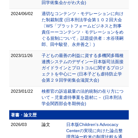
回学術集会かがわ大会)
2024/06/02
適切なコンテンツ・モデレーションに向け
た制裁制度 (日本刑法学会第１０２回大会
〔WS「プラットフォームビジネスと刑事
責任ーーコンテンツ・モデレーションをめ
ぐる規制について」話題提供者：水谷瑛嗣
郎、田中駿登、永井善之〕)
2023/11/26
子どもの最善の利益に資する多機関多職種
連携システムのデザインー日本版司法面接
ガイドラインとプロトコルに関するプロジ
ェクトを中心にー (日本子ども虐待防止学
会第２９回学術集会滋賀大会)
2023/01/22
検察官の訴追裁量の法的統制の在り方につ
いて－児童虐待事案を題材に－ (日本刑法
学会関西部会冬期例会)
著書・論文歴
2026/03
論文
日本版Children's Advocacy
Centerの実現に向けた論点整
理序論ー欧米の制度比較を通