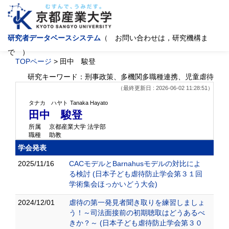
研究者データベースシステム
（ お問い合わせは，研究機構ま
で ）
TOPページ
> 田中 駿登
研究キーワード：刑事政策、多機関多職種連携、児童虐待
（最終更新日 : 2026-06-02 11:28:51）
タナカ ハヤト
Tanaka Hayato
田中 駿登
所属
京都産業大学 法学部
職種
助教
学会発表
2025/11/16
CACモデルとBarnahusモデルの対比によ
る検討 (日本子ども虐待防止学会第３１回
学術集会ほっかいどう大会)
2024/12/01
虐待の第一発見者聞き取りを練習しましょ
う！～司法面接前の初期聴取はどうあるべ
きか？～ (日本子ども虐待防止学会第３０