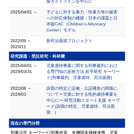
接ガイドラインを中心に
2025/04/01 ～
子どもに対する暴力・性暴力等の被害
への対応体制の構築：日本の課題と日
本版CAC（Children's Advocacy
Center）モデル
2022/09 ～
新司法面接プロジェクト
2023/11
研究課題・受託研究・科研費
2025/04/01 ～
児童虐待事案に関する刑事裁判におけ
2029/03/31
る専門知の反映方法 若手研究 キーワー
ド(刑事裁判、児童虐待、司法面接)
2022/08 ～
訴因の特定と証拠・立証構造の関係に
2024/03
ついてー児童に対する性的虐待事案を
中心にー 研究活動スタート支援 キーワ
ード(訴因の特定、児童虐待、司法面
接、)
現在の専門分野
刑事法学 キーワード(刑事政策、多機関多職種連携、児童