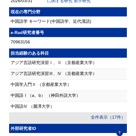
2026/03/31
に関する研究 若手研究
現在の専門分野
中国語学 キーワード(中国語学、近代漢語)
e-Rad研究者番号
70963156
担当経験のある科目
アジア言語研究演習Ⅰ、Ⅱ （京都産業大学）
アジア言語研究演習Ⅲ、Ⅳ （京都産業大学）
中国学入門Ⅱ （京都産業大学）
中国語Ⅰ（a、b） （神田外語大学）
中国語Ⅳ （麗澤大学）
全件表示（17件）
外部研究者ID