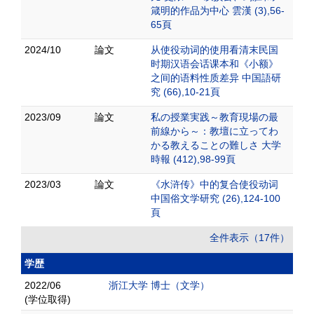
箴明的作品为中心 雲漢 (3),56-
65頁
2024/10
論文
从使役动词的使用看清末民国
时期汉语会话课本和《小额》
之间的语料性质差异 中国語研
究 (66),10-21頁
2023/09
論文
私の授業実践～教育現場の最
前線から～：教壇に立ってわ
かる教えることの難しさ 大学
時報 (412),98-99頁
2023/03
論文
《水浒传》中的复合使役动词
中国俗文学研究 (26),124-100
頁
全件表示（17件）
学歴
2022/06
浙江大学 博士（文学）
(学位取得)