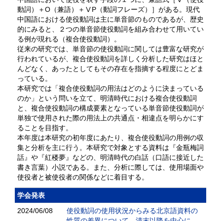
動詞）＋O（兼語）＋ⅤP（動詞フレーズ）］がある。現代
中国語における使役動詞は主に単音節のものであるが、歴史
的にみると、２つの単音節使役動詞を組み合わせて用いてい
る例が現れる（複合使役動詞）。
従来の研究では、単音節の使役動詞に関しては豊富な研究が
行われているが、複合使役動詞を詳しく分析した研究はほと
んどなく、あったとしてもその存在を指摘する程度にとどま
っている。
本研究では「複合使役動詞の用法はどのように決まっている
のか」という問いを立て、明清時代における複合使役動詞
と、複合使役動詞の構成要素となっている単音節使役動詞が
単独で使用された際の用法上の共通点・相違点を明らかにす
ることを目指す。
本年度は本研究の初年度にあたり、複合使役動詞の用例の収
集と分析を主に行う。本研究で対象とする資料は『金瓶梅詞
話』や『紅楼夢』などの、明清時代の白話（口語に接近した
書き言葉）小説である。また、分析に際しては、使用場面や
使役者と被使役者の関係などに着目する。
学会発表
2024/06/08
使役動詞の使用状況からみる北京語資料の
性質の差異について―清末以降を中心に―