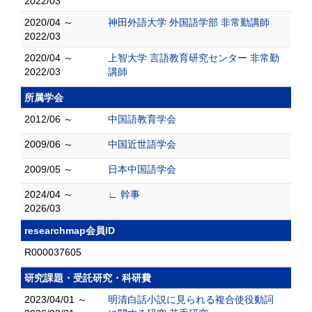
2022/03
2020/04 ～
神田外語大学 外国語学部 非常勤講師
2022/03
2020/04 ～
上智大学 言語教育研究センター 非常勤
2022/03
講師
所属学会
2012/06 ～
中国語教育学会
2009/06 ～
中国近世語学会
2009/05 ～
日本中国語学会
2024/04 ～
∟ 幹事
2026/03
researchmap会員ID
R000037605
研究課題・受託研究・科研費
2023/04/01 ～
明清白話小説に見られる複合使役動詞