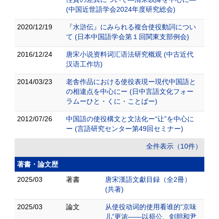
(中国近世語学会2024年度研究総会)
2020/12/19
『水滸伝』にみられる複合使役動詞につい
て (日本中国語学会第１回関東支部例会)
2016/12/24
唐宋小说资料词汇语法研究概观 (中古近代
汉语工作坊)
2014/03/23
老舎作品における使役表現ー現代中国語と
の相違点を中心にー (日中言語文化フォー
ラムーひと・くに・ことばー)
2012/07/26
中国語の使役構文と文法化ー“让”を中心に
ー (言語研究センター第49回セミナー)
全件表示（10件）
著書・論文歴
2025/03
著書
唐宋漢語文獻目録（全2冊）
(共著)
2025/03
論文
从使役动词的使用看谁的“京味
儿”更浓――以损公、剑胆和尹