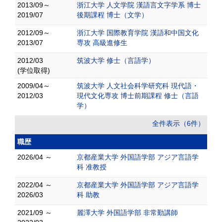
2013/09～
浙江大学 人文学院 漢語言文字学系 博士
2019/07
後期課程 博士（文学）
2012/09～
浙江大学 国際教育学院 漢語和中国文化
2013/07
専攻 高級進修生
2012/03
筑波大学 修士（言語学）
(学位取得)
2009/04～
筑波大学 人文社会科学研究科 現代語・
2012/03
現代文化専攻 博士前期課程 修士（言語
学）
全件表示（6件）
職歴
2026/04 ～
京都産業大学 外国語学部 アジア言語学
科 准教授
2022/04 ～
京都産業大学 外国語学部 アジア言語学
2026/03
科 助教
2021/09 ～
麗澤大学 外国語学部 非常勤講師