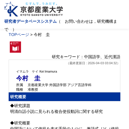
研究者データベースシステム
（ お問い合わせは，研究機構ま
で ）
TOPページ
> 今村 圭
研究キーワード：中国語学、近代漢語
（最終更新日 : 2026-04-03 03:04:32）
イマムラ ケイ
Kei Imamura
今村 圭
所属
京都産業大学 外国語学部 アジア言語学科
職種
准教授
研究概要
◆研究課題
明清白話小説に見られる複合使役動詞に関する研究
◆研究概要
中国語において使役を表す手段の１つに、兼語式［Ⅴ（使役