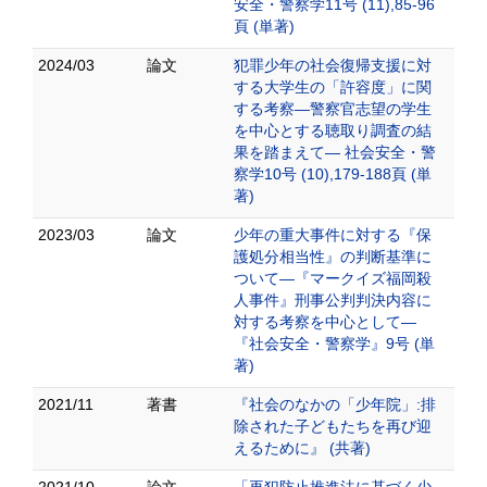
安全・警察学11号 (11),85-96
頁 (単著)
2024/03
論文
犯罪少年の社会復帰支援に対
する大学生の「許容度」に関
する考察―警察官志望の学生
を中心とする聴取り調査の結
果を踏まえて― 社会安全・警
察学10号 (10),179-188頁 (単
著)
2023/03
論文
少年の重大事件に対する『保
護処分相当性』の判断基準に
ついて―『マークイズ福岡殺
人事件』刑事公判判決内容に
対する考察を中心として―
『社会安全・警察学』9号 (単
著)
2021/11
著書
『社会のなかの「少年院」:排
除された子どもたちを再び迎
えるために』 (共著)