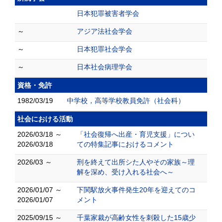
日本犯罪被害者学会
～
アジア法社会学会
～
日本犯罪社会学会
～
日本社会病理学会
資格・免許
1982/03/19
中学校，高等学校教員免許（社会科）
社会における活動
2026/03/18 ～
「社会復帰へ出産・育児支援」につい
2026/03/18
ての特集記事におけるコメント
2026/03 ～
刑を終えて出所シた人やその家族～理
解を深め、受け入れる社会へ～
2026/01/07 ～
下関駅放火事件発生20年を迎えてのコ
2026/01/07
メント
2025/09/15 ～
千葉家裁が高齢女性を刺殺した15歳少