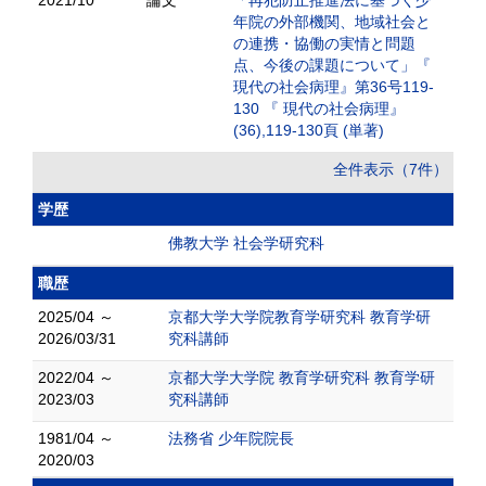
2021/10
論文
「再犯防止推進法に基づく少
年院の外部機関、地域社会と
の連携・協働の実情と問題
点、今後の課題について」『
現代の社会病理』第36号119-
130 『 現代の社会病理』
(36),119-130頁 (単著)
全件表示（7件）
学歴
佛教大学 社会学研究科
職歴
2025/04 ～
京都大学大学院教育学研究科 教育学研
2026/03/31
究科講師
2022/04 ～
京都大学大学院 教育学研究科 教育学研
2023/03
究科講師
1981/04 ～
法務省 少年院院長
2020/03