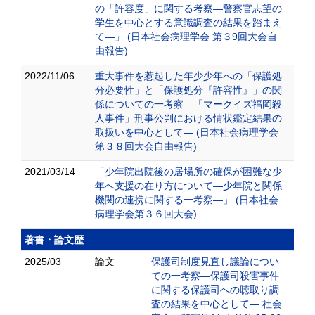
の「許容度」に関する考察―警察官志望の
学生を中心とする意識調査の結果を踏まえ
て―」 (日本社会病理学会 第３9回大会自
由報告)
2022/11/06
重大事件を惹起した年少少年への「保護処
分必要性」と「保護処分『許容性』」の関
係についての一考察―「マークイズ福岡殺
人事件」刑事公判における情状鑑定結果の
取扱いを中心として― (日本社会病理学会
第３８回大会自由報告)
2021/03/14
「少年院出院後の居場所の確保が困難な少
年へ支援の在り方について―少年院と関係
機関の連携に関する一考察―」 (日本社会
病理学会第３６回大会)
著書・論文歴
2025/03
論文
保護司制度見直し議論につい
ての一考察―保護司殺害事件
に関する保護司への聴取り調
査の結果を中心として― 社会