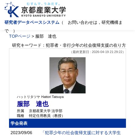
研究者データベースシステム
（ お問い合わせは，研究機構ま
で ）
TOPページ
> 服部 達也
研究キーワード：犯罪者・非行少年の社会復帰支援の在り方
（最終更新日 : 2026-04-19 21:29:22）
ハットリタツヤ
Hattori Tatsuya
服部 達也
所属
京都産業大学 法学部
職種
特定任用教員（教授）
学会発表
2023/09/06
「犯罪少年の社会復帰支援に対する大学生