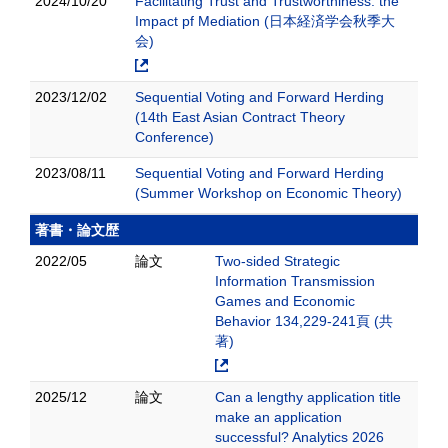
2024/10/20
Facilitating Trust and Trustworthiness: the
Impact pf Mediation (日本経済学会秋季大
会)
2023/12/02
Sequential Voting and Forward Herding
(14th East Asian Contract Theory
Conference)
2023/08/11
Sequential Voting and Forward Herding
(Summer Workshop on Economic Theory)
著書・論文歴
2022/05
論文
Two-sided Strategic
Information Transmission
Games and Economic
Behavior 134,229-241頁 (共
著)
2025/12
論文
Can a lengthy application title
make an application
successful? Analytics 2026