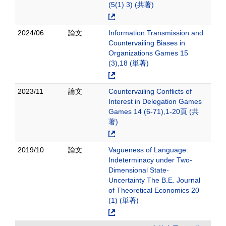
(5(1) 3) (共著)
2024/06
論文
Information Transmission and
Countervailing Biases in
Organizations Games 15
(3),18 (単著)
2023/11
論文
Countervailing Conflicts of
Interest in Delegation Games
Games 14 (6-71),1-20頁 (共
著)
2019/10
論文
Vagueness of Language:
Indeterminacy under Two-
Dimensional State-
Uncertainty The B.E. Journal
of Theoretical Economics 20
(1) (単著)