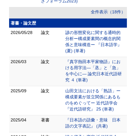
ざフォーラム2023)
全件表示（18件）
著書・論文歴
2026/05/28
論文
諺の形態変化に関する通時的
分析ー構成要素間の概念的関
係と意味構造ー 『日本語学』
(夏) (単著)
2026/03
論文
『真字熱田本平家物語』にお
ける用字法―「㤂」と「急」
を中心に― 論究日本近代語研
究 ４ (単著)
2025/09
論文
山田文法における「熟語」ー
構成要素が並立関係にあるも
のをめぐってー 近代語学会
『近代語研究』 25 (単著)
2025/04
著書
『日本語の語彙・意味 日本
語の文字表記』 (共著)