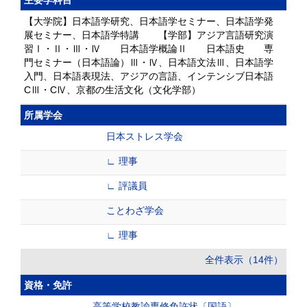
【大学院】日本語学研究、日本語学セミナー、日本語学発
展セミナー、日本語学特講 【学部】アジア言語研究演
習Ⅰ・Ⅱ・Ⅲ・Ⅳ 日本語学概論Ⅱ 日本語史 専
門セミナー（日本語論）Ⅲ・Ⅳ、日本語文法Ⅲ、日本語学
入門、日本語表現法、アジアの言語、インテンシブ日本語
CⅢ・CⅣ、京都の生活文化（文化学部）
所属学会
日本ストレス学会
∟ 理事
∟ 評議員
ことわざ学会
∟ 理事
全件表示（14件）
資格・免許
高等学校教諭専修免許状〔国語〕