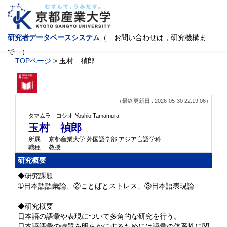
研究者データベースシステム
（ お問い合わせは，研究機構ま
で ）
TOPページ
> 玉村 禎郎
（最終更新日 : 2026-05-30 22:19:06）
タマムラ ヨシオ
Yoshio Tamamura
玉村 禎郎
所属
京都産業大学 外国語学部 アジア言語学科
職種
教授
研究概要
◆研究課題
➀日本語語彙論、②ことばとストレス、③日本語表現論
◆研究概要
日本語の語彙や表現について多角的な研究を行う。
日本語語彙の特質を明らかにするためには語彙の体系性に関