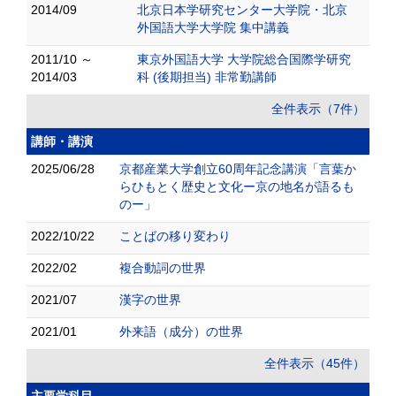
2014/09
北京日本学研究センター大学院・北京
外国語大学大学院 集中講義
2011/10 ～
東京外国語大学 大学院総合国際学研究
2014/03
科 (後期担当) 非常勤講師
全件表示（7件）
講師・講演
2025/06/28
京都産業大学創立60周年記念講演「言葉か
らひもとく歴史と文化ー京の地名が語るも
のー」
2022/10/22
ことばの移り変わり
2022/02
複合動詞の世界
2021/07
漢字の世界
2021/01
外来語（成分）の世界
全件表示（45件）
主要学科目