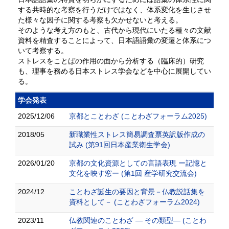
する共時的な考察を行うだけではなく、体系変化を生じさせ
た様々な因子に関する考察も欠かせないと考える。
そのような考え方のもと、古代から現代にいたる種々の文献
資料を精査することによって、日本語語彙の変遷と体系につ
いて考察する。
ストレスをことばの作用の面から分析する（臨床的）研究
も、理事を務める日本ストレス学会などを中心に展開してい
る。
学会発表
2025/12/06
京都とことわざ (ことわざフォーラム2025)
2018/05
新職業性ストレス簡易調査票英訳版作成の
試み (第91回日本産業衛生学会)
2026/01/20
京都の文化資源としての言語表現 ー記憶と
文化を映す窓ー (第1回 産学研究交流会)
2024/12
ことわざ誕生の要因と背景－仏教説話集を
資料として－ (ことわざフォーラム2024)
2023/11
仏教関連のことわざ ― その類型― (ことわ