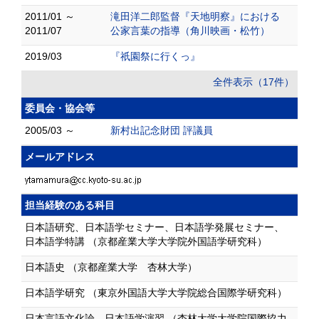
2011/01 ～
滝田洋二郎監督『天地明察』における
2011/07
公家言葉の指導（角川映画・松竹）
2019/03
『祇園祭に行くっ』
全件表示（17件）
委員会・協会等
2005/03 ～
新村出記念財団 評議員
メールアドレス
担当経験のある科目
日本語研究、日本語学セミナー、日本語学発展セミナー、
日本語学特講 （京都産業大学大学院外国語学研究科）
日本語史 （京都産業大学 杏林大学）
日本語学研究 （東京外国語大学大学院総合国際学研究科）
日本言語文化論、日本語学演習 （杏林大学大学院国際協力