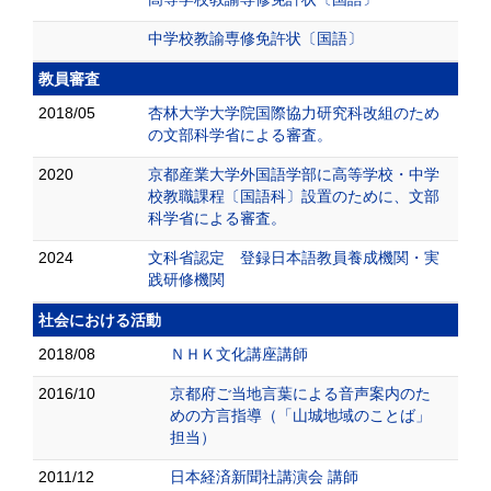
中学校教諭専修免許状〔国語〕
教員審査
2018/05
杏林大学大学院国際協力研究科改組のため
の文部科学省による審査。
2020
京都産業大学外国語学部に高等学校・中学
校教職課程〔国語科〕設置のために、文部
科学省による審査。
2024
文科省認定 登録日本語教員養成機関・実
践研修機関
社会における活動
2018/08
ＮＨＫ文化講座講師
2016/10
京都府ご当地言葉による音声案内のた
めの方言指導（「山城地域のことば」
担当）
2011/12
日本経済新聞社講演会 講師