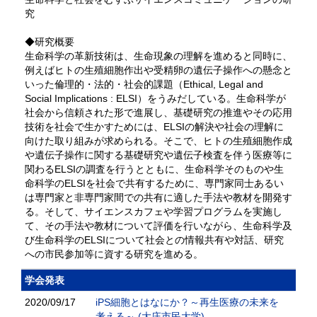
究
◆研究概要
生命科学の革新技術は、生命現象の理解を進めると同時に、
例えばヒトの生殖細胞作出や受精卵の遺伝子操作への懸念と
いった倫理的・法的・社会的課題（Ethical, Legal and
Social Implications : ELSI）をうみだしている。生命科学が
社会から信頼された形で進展し、基礎研究の推進やその応用
技術を社会で生かすためには、ELSIの解決や社会の理解に
向けた取り組みが求められる。そこで、ヒトの生殖細胞作成
や遺伝子操作に関する基礎研究や遺伝子検査を伴う医療等に
関わるELSIの調査を行うとともに、生命科学そのものや生
命科学のELSIを社会で共有するために、専門家同士あるい
は専門家と非専門家間での共有に適した手法や教材を開発す
る。そして、サイエンスカフェや学習プログラムを実施し
て、その手法や教材について評価を行いながら、生命科学及
び生命科学のELSIについて社会との情報共有や対話、研究
への市民参加等に資する研究を進める。
学会発表
2020/09/17
iPS細胞とはなにか？～再生医療の未来を
考える～ (大庄市民大学)