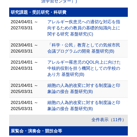
涯学習センター）)
研究課題・受託研究・科研費
2024/04/01 ～
アレルギー疾患児への適切な対応を指
2027/03/31
向するための教員の基礎的知識向上に
関する研究 基盤研究(C)
2023/04/01 ～
「科学・公民」教育としての気候市民
2026/03/31
会議プログラムの開発 基盤研究(B)
2021/04/01 ～
アレルギー罹患児のQOL向上に向けた
2024/03/31
中核的役割を担う機関としての学校の
あり方 基盤研究(B)
2021/04/01 ～
細胞の人為的改変に対する制度論と印
2025/03/31
象論の接合 基盤研究(B)
2021/04/01 ～
細胞の人為的改変に対する制度論と印
2025/03/31
象論の接合 基盤研究(B)
全件表示（11件）
展覧会・演奏会・競技会等