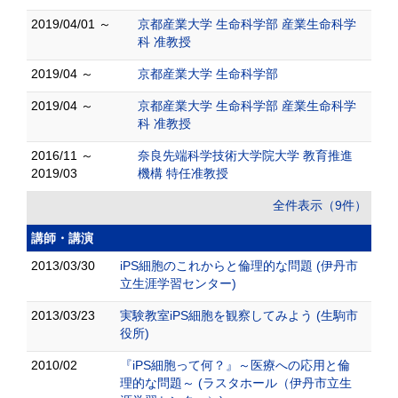
2019/04/01 ～
京都産業大学 生命科学部 産業生命科学
科 准教授
2019/04 ～
京都産業大学 生命科学部
2019/04 ～
京都産業大学 生命科学部 産業生命科学
科 准教授
2016/11 ～
奈良先端科学技術大学院大学 教育推進
2019/03
機構 特任准教授
全件表示（9件）
講師・講演
2013/03/30
iPS細胞のこれからと倫理的な問題 (伊丹市
立生涯学習センター)
2013/03/23
実験教室iPS細胞を観察してみよう (生駒市
役所)
2010/02
『iPS細胞って何？』～医療への応用と倫
理的な問題～ (ラスタホール（伊丹市立生