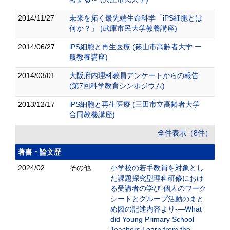
2014/11/27
未来を拓く最先端生命科学「iPS細胞とは
何か？」 (武庫市民大学教養講座)
2014/06/27
iPS細胞と再生医療 (篠山市高齢者大学 一
般教養講座)
2014/03/01
大阪府内理科教員アンケートからの報告
(第7回科学教育シンポジウム)
2013/12/17
iPS細胞と再生医療 (三田市立高齢者大学
合同教養講座)
全件表示（8件）
著書・論文歴
2024/02
その他
小学校の若手教員を対象とし
た課題探究型理科研修におけ
る受講者の学び-個人のワーク
シートとグループ活動のまと
め図の記述内容より-—What
did Young Primary School
Teachers Learn from the