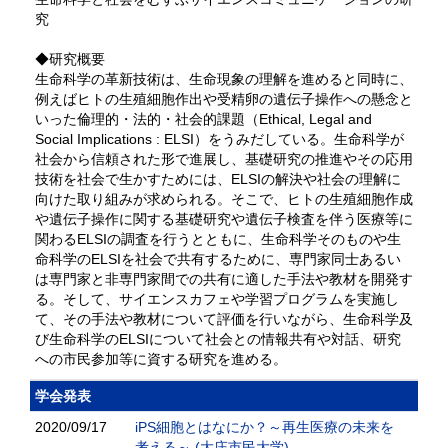
究
◆研究概要
生命科学の革新技術は、生命現象の理解を進めると同時に、
例えばヒトの生殖細胞作出や受精卵の遺伝子操作への懸念と
いった倫理的・法的・社会的課題（Ethical, Legal and
Social Implications : ELSI）をうみだしている。生命科学が
社会から信頼された形で進展し、基礎研究の推進やその応用
技術を社会で生かすためには、ELSIの解決や社会の理解に
向けた取り組みが求められる。そこで、ヒトの生殖細胞作成
や遺伝子操作に関する基礎研究や遺伝子検査を伴う医療等に
関わるELSIの調査を行うとともに、生命科学そのものや生
命科学のELSIを社会で共有するために、専門家同士あるい
は専門家と非専門家間での共有に適した手法や教材を開発す
る。そして、サイエンスカフェや学習プログラムを実施し
て、その手法や教材について評価を行いながら、生命科学及
び生命科学のELSIについて社会との情報共有や対話、研究
への市民参加等に資する研究を進める。
学会発表
2020/09/17
iPS細胞とはなにか？～再生医療の未来を
考える～ (大庄市民大学)