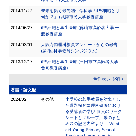
2014/11/27
未来を拓く最先端生命科学「iPS細胞とは
何か？」 (武庫市民大学教養講座)
2014/06/27
iPS細胞と再生医療 (篠山市高齢者大学 一
般教養講座)
2014/03/01
大阪府内理科教員アンケートからの報告
(第7回科学教育シンポジウム)
2013/12/17
iPS細胞と再生医療 (三田市立高齢者大学
合同教養講座)
全件表示（8件）
著書・論文歴
2024/02
その他
小学校の若手教員を対象とし
た課題探究型理科研修におけ
る受講者の学び-個人のワーク
シートとグループ活動のまと
め図の記述内容より-—What
did Young Primary School
Teachers Learn from the