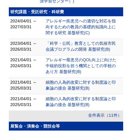
涯学習センター）)
研究課題・受託研究・科研費
2024/04/01 ～
アレルギー疾患児への適切な対応を指
2027/03/31
向するための教員の基礎的知識向上に
関する研究 基盤研究(C)
2023/04/01 ～
「科学・公民」教育としての気候市民
2026/03/31
会議プログラムの開発 基盤研究(B)
2021/04/01 ～
アレルギー罹患児のQOL向上に向けた
2024/03/31
中核的役割を担う機関としての学校の
あり方 基盤研究(B)
2021/04/01 ～
細胞の人為的改変に対する制度論と印
2025/03/31
象論の接合 基盤研究(B)
2021/04/01 ～
細胞の人為的改変に対する制度論と印
2025/03/31
象論の接合 基盤研究(B)
全件表示（11件）
展覧会・演奏会・競技会等