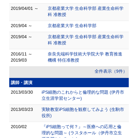
2019/04/01 ～
京都産業大学 生命科学部 産業生命科学
科 准教授
2019/04 ～
京都産業大学 生命科学部
2019/04 ～
京都産業大学 生命科学部 産業生命科学
科 准教授
2016/11 ～
奈良先端科学技術大学院大学 教育推進
2019/03
機構 特任准教授
全件表示（9件）
講師・講演
2013/03/30
iPS細胞のこれからと倫理的な問題 (伊丹市
立生涯学習センター)
2013/03/23
実験教室iPS細胞を観察してみよう (生駒市
役所)
2010/02
『iPS細胞って何？』～医療への応用と倫
理的な問題～ (ラスタホール（伊丹市立生