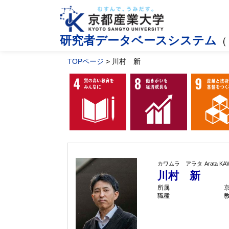
研究者データベースシステム
（
TOPページ
> 川村 新
カワムラ アラタ
Arata K
川村 新
所属
職種