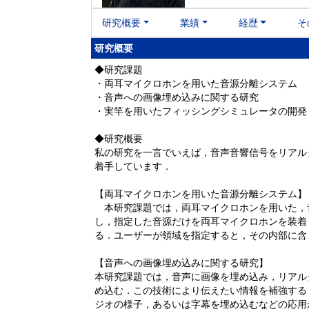
研究概要
業績
経歴
そ
研究概要
◆研究課題
・両耳マイクロホンを用いた音源分離システム
・音声への画像埋め込みに関する研究
・実竿を用いたフィッシングシミュレータの開発
◆研究概要
私の研究を一言でいえば，音声音響信号をリアル
着手しています．
【両耳マイクロホンを用いた音源分離システム】
本研究課題では，両耳マイクロホンを用いた，
し，指定した音源だけを両耳マイクロホンを装着
る．ユーザーが領域を指定すると，その内部に含
【音声への画像埋め込みに関する研究】
本研究課題では，音声に画像を埋め込み，リアル
め込む．この技術により伝えたい情報を補強する
ジオの様子，あるいは字幕を埋め込むなどの応用