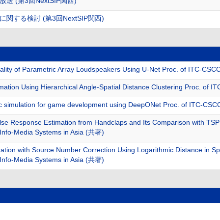
(第3回NextSIP関西)
する検討 (第3回NextSIP関西)
lity of Parametric Array Loudspeakers Using U-Net Proc. of ITC-C
ation Using Hierarchical Angle-Spatial Distance Clustering Proc. o
c simulation for game development using DeepONet Proc. of ITC-C
se Response Estimation from Handclaps and Its Comparison with TSP 
Info-Media Systems in Asia (共著)
ion with Source Number Correction Using Logarithmic Distance in Spati
Info-Media Systems in Asia (共著)