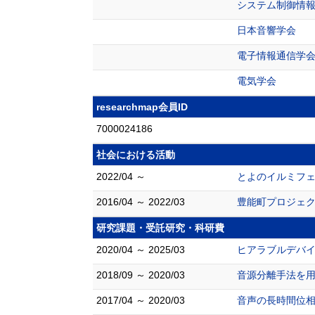
システム制御情
日本音響学会
電子情報通信学
電気学会
researchmap会員ID
7000024186
社会における活動
2022/04 ～
とよのイルミフェ
2016/04 ～ 2022/03
豊能町プロジェク
研究課題・受託研究・科研費
2020/04 ～ 2025/03
ヒアラブルデバイ
2018/09 ～ 2020/03
音源分離手法を用
2017/04 ～ 2020/03
音声の長時間位相