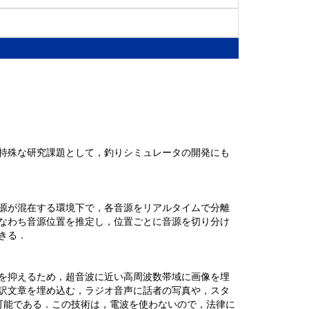
特殊な研究課題として，釣りシミュレータの開発にも
源が混在する環境下で，各音源をリアルタイムで分離
なわち音源位置を推定し，位置ごとに音源を切り分け
きる．
を抑えるため，超音波に近い高周波数帯域に画像を埋
訳文章を埋め込む，ラジオ音声に話者の写真や，スタ
可能である．この技術は，電波を使わないので，法律に