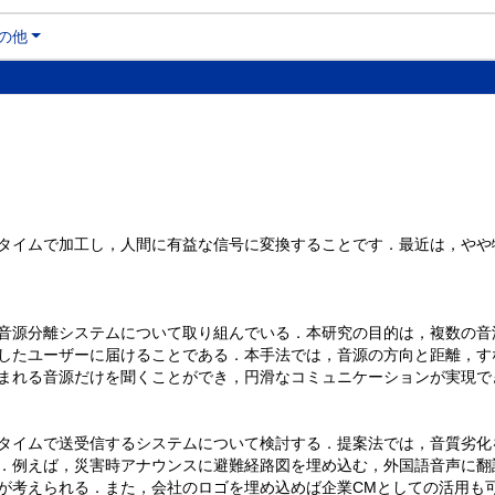
の他
タイムで加工し，人間に有益な信号に変換することです．最近は，やや
音源分離システムについて取り組んでいる．本研究の目的は，複数の音
したユーザーに届けることである．本手法では，音源の方向と距離，す
まれる音源だけを聞くことができ，円滑なコミュニケーションが実現で
タイムで送受信するシステムについて検討する．提案法では，音質劣化
．例えば，災害時アナウンスに避難経路図を埋め込む，外国語音声に翻
が考えられる．また，会社のロゴを埋め込めば企業CMとしての活用も