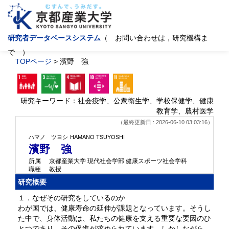
研究者データベースシステム
（ お問い合わせは，研究機構ま
で ）
TOPページ
> 濱野 強
研究キーワード：社会疫学、公衆衛生学、学校保健学、健康
教育学、農村医学
（最終更新日 : 2026-06-10 03:03:16）
ハマノ ツヨシ
HAMANO TSUYOSHI
濱野 強
所属
京都産業大学 現代社会学部 健康スポーツ社会学科
職種
教授
研究概要
１．なぜその研究をしているのか
わが国では、健康寿命の延伸が課題となっています。そうし
た中で、身体活動は、私たちの健康を支える重要な要因のひ
とつであり、その促進が求められています。しかしながら、