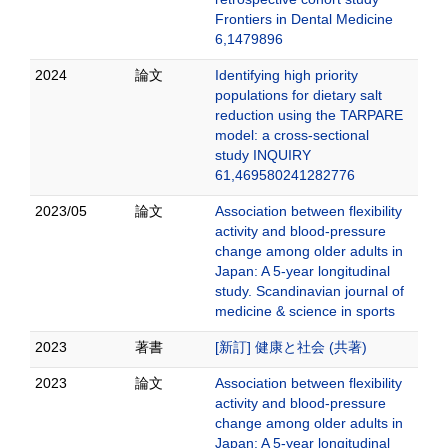
Frontiers in Dental Medicine
6,1479896
2024
論文
Identifying high priority
populations for dietary salt
reduction using the TARPARE
model: a cross-sectional
study INQUIRY
61,469580241282776
2023/05
論文
Association between flexibility
activity and blood-pressure
change among older adults in
Japan: A 5-year longitudinal
study. Scandinavian journal of
medicine & science in sports
2023
著書
[新訂] 健康と社会 (共著)
2023
論文
Association between flexibility
activity and blood-pressure
change among older adults in
Japan: A 5-year longitudinal