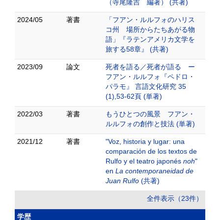
（寺尾隆吉 編著） (共著)
2024/05
著書
「フアン・ルルフォのハリス
コ州 場所からたちあがる物
語」『ラテンアメリカ文学を
旅する58章』 (共著)
2023/09
論文
死者を語る／死者が語る ー
フアン・ルルフォ『ペドロ・
パラモ』 言語文化研究 35
(1),53-62頁 (単著)
2022/03
著書
もうひとつの風景 フアン・
ルルフォの創作と技法 (単著)
2021/12
著書
"Voz, historia y lugar: una
comparación de los textos de
Rulfo y el teatro japonés
noh
"
en
La contemporaneidad de
Juan Rulfo
(共著)
全件表示（23件）
学歴