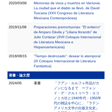
2020/03/06
Memorias de vivos y muertos en Varsovia:
La ciudad que el diablo se llevó, de David
Toscana (XXV Congreso de Literatura
Mexicana Contemporánea)
2019/11/08
Preparaciones premortuorias: "El entierro"
de Amparo Dávila y "Liliana llorando" de
Julio Cortázar (XVII Coloquio Internacional
de Literatura Mexicana e
Hispanoamericana)
2018/08/15
"Tiempo destrozado": desear lo atemporal
(III Coloquio Internacional de Literatura
Fantástica)
著書・論文歴
2024/05
著書
「フアン・ルルフォ作品がカ
ノンになるまで ーフォン
ド・デ・クルトゥーラ・エコ
ノミカ社と1940年代・1950年
代の雑誌を中心に」『ラテン
アメリカ文学の出版文化史』