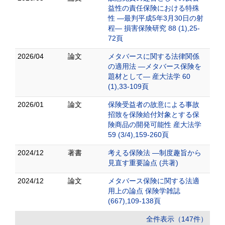
益性の責任保険における特殊
性 ―最判平成5年3月30日の射
程― 損害保険研究 88 (1),25-
72頁
2026/04
論文
メタバースに関する法律関係
の適用法 ―メタバース保険を
題材として― 産大法学 60
(1),33-109頁
2026/01
論文
保険受益者の故意による事故
招致を保険給付対象とする保
険商品の開発可能性 産大法学
59 (3/4),159-260頁
2024/12
著書
考える保険法 ―制度趣旨から
見直す重要論点 (共著)
2024/12
論文
メタバース保険に関する法適
用上の論点 保険学雑誌
(667),109-138頁
全件表示（147件）