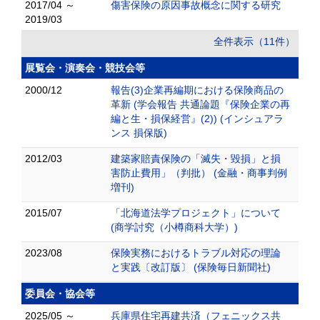
2017/04 ～
傷害保険の原因事故概念に関する研究
2019/03
全件表示（11件）
展覧会・演奏会・競技会等
2000/12
報告(3)企業再編期における保険商品の
革新 (学会報告 共通論題『保険企業の再
編と生・損保経営』(2)) (インシュアラ
ンス 損保版)
2012/03
建築家賠責保険の「滅失・毀損」と損
害防止費用」（判批） (金融・商事判例
増刊)
2015/07
「北海道法学プロジェクト」について
(商学討究（小樽商科大学）)
2023/08
保険実務におけるトラブル対応の理論
と実践〔改訂版〕 (保険毎日新聞社)
委員会・協会等
2025/05 ～
兵庫県住宅再建共済（フェニックス共