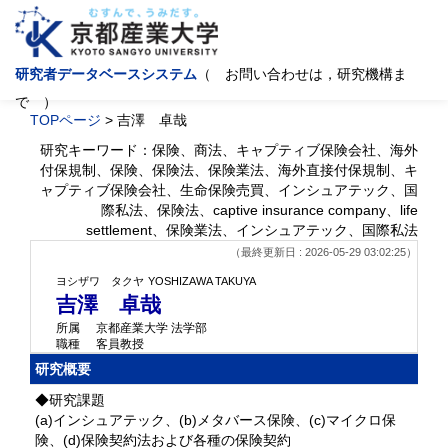
研究者データベースシステム
（ お問い合わせは，研究機構ま
で ）
TOPページ
> 吉澤 卓哉
研究キーワード：保険、商法、キャプティブ保険会社、海外
付保規制、保険、保険法、保険業法、海外直接付保規制、キ
ャプティブ保険会社、生命保険売買、インシュアテック、国
際私法、保険法、captive insurance company、life
settlement、保険業法、インシュアテック、国際私法
（最終更新日 : 2026-05-29 03:02:25）
ヨシザワ タクヤ
YOSHIZAWA TAKUYA
吉澤 卓哉
所属
京都産業大学 法学部
職種
客員教授
研究概要
◆研究課題
(a)インシュアテック、(b)メタバース保険、(c)マイクロ保
険、(d)保険契約法および各種の保険契約