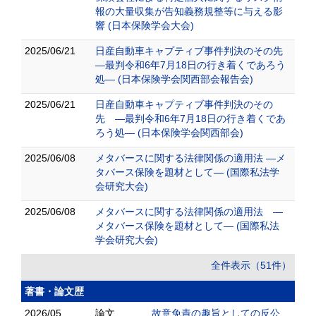
報の大量収集が告知義務規整等に与える影
響 (日本保険学会大会)
2025/06/21
日産自動車キャプティブ事件判決のその先
―最判令和6年7月18日の行き着くであろう
処― (日本保険学会関西部会報告会)
2025/06/21
日産自動車キャプティブ事件判決のその
先 ―最判令和6年7月18日の行き着くであ
ろう処― (日本保険学会関西部会)
2025/06/08
メタバースに関する法律関係の適用法 ―メ
タバース保険を題材として― (国際私法学
会研究大会)
2025/06/08
メタバースに関する法律関係の適用法 ―
メタバース保険を題材として― (国際私法
学会研究大会)
全件表示（51件）
著書・論文歴
2026/05
論文
故意免責の趣旨としての反公