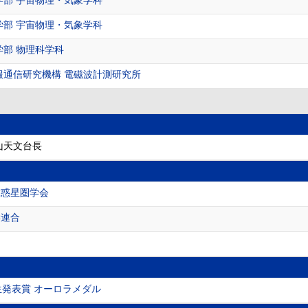
学部 宇宙物理・気象学科
学部 宇宙物理・気象学科
学部 物理科学科
報通信研究機構 電磁波計測研究所
山天文台長
球惑星圏学会
学連合
生発表賞 オーロラメダル