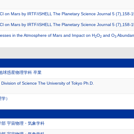
Cl on Mars by IRTF/iSHELL The Planetary Science Journal 5 (7),158
Cl on Mars by IRTF/iSHELL The Planetary Science Journal 5 (7),158
sses in the Atmosphere of Mars and Impact on H
O
and O
Abundanc
2
2
3
 地球惑星物理学科 卒業
Division of Science The University of Tokyo Ph.D.
理学）
学部 宇宙物理・気象学科