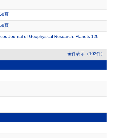
-158頁
-158頁
es Journal of Geophysical Research: Planets 128
全件表示（102件）