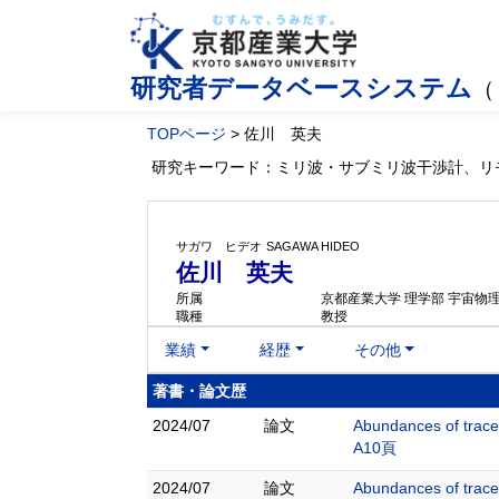
研究者データベースシステム
（
TOPページ
> 佐川 英夫
研究キーワード：ミリ波・サブミリ波干渉計、リ
サガワ ヒデオ
SAGAWA HIDEO
佐川 英夫
所属
京都産業大学 理学部 宇宙物
職種
教授
業績
経歴
その他
著書・論文歴
2024/07
論文
Abundances of trace 
A10頁
2024/07
論文
Abundances of trace 