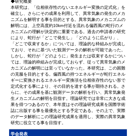
◆研究概要
本研究は、「位相依存性のないエネルギー変換の定式化」を
確立し、さらにその成果を利用して、異常気象の発生のメカ
ニズムを解明する事を目的とする。異常気象のメカニズムの
解明には、上空高度約10km付近を流れる偏西風の蛇行のメ
カニズムの理解が決定的に重要である。過去の申請者の研究
により、蛇行が「どこで発生し」「どのように広がり」、
「どこで収束するか」については、理論的な枠組みが完成し
ており、それに基づいた観測データの解析が可能であった。
しかし、蛇行が「どのように」発生または収束するかについ
ては、理論的枠組みが完成しておらず、従って異常気象のメ
カニズムの解明には至っていなかった。本研究は、この困難
の克服を目的とする。偏西風の持つエネルギーが蛇行エネル
ギーに変換されるエネルギー変換項を位相依存性のない形で
定式化する事により、その目的を達する事が期待される。さ
らに、その成果を基に観測データの解析を行い、異常気象発
生メカニズムの解明を目指す。理論研究では非常に大きな成
果を得つつあるので、本年度はその理論研究成果を国際学術
誌に出版する事を最優先とする予定である。その上で、実際
のデータ解析にこの理論研究成果を適用し、実際の異常気象
研究に役立てる事を目指す。
学会発表