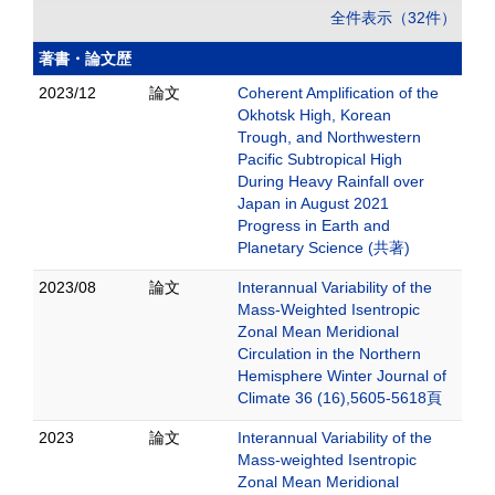
全件表示（32件）
著書・論文歴
2023/12
論文
Coherent Amplification of the
Okhotsk High, Korean
Trough, and Northwestern
Pacific Subtropical High
During Heavy Rainfall over
Japan in August 2021
Progress in Earth and
Planetary Science (共著)
2023/08
論文
Interannual Variability of the
Mass-Weighted Isentropic
Zonal Mean Meridional
Circulation in the Northern
Hemisphere Winter Journal of
Climate 36 (16),5605-5618頁
2023
論文
Interannual Variability of the
Mass-weighted Isentropic
Zonal Mean Meridional