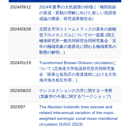
2024/09/12
2024年夏季の大気循環の特徴 (「梅雨前線
の形成・変動の理解に向けた新しい気団形
成論の構築」研究成果報告会)
2024/03/28
北西太平洋ストームトラックの真冬の振幅
低下のメカニズムについての一提案 (国立
極地研究所一般共同研究合同研究集会「近
年の極端気象の激甚化に関わる極域寒気の
動態の解明」)
2024/01/19
Transformed Brewer-Dobson circulationに
ついて (北海道大学低温研究所共同研究集
会「顕著な低気圧の発達過程における大気
海洋海氷相互作用」)
2023/08/23
テレコネクションの力学に関する一考察
(気象学の今後に関するワークショップ)
2023/07
The Aleutian-Icelandic lows seesaw and
related interannual variation of the mass-
weighted isentropic zonal mean meridional
circulation (IUGG 2023)