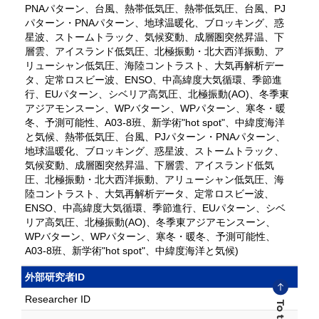
PNAパターン、台風、熱帯低気圧、熱帯低気圧、台風、PJ
パターン・PNAパターン、地球温暖化、ブロッキング、惑
星波、ストームトラック、気候変動、成層圏突然昇温、下
層雲、アイスランド低気圧、北極振動・北大西洋振動、ア
リューシャン低気圧、海陸コントラスト、大気再解析デー
タ、定常ロスビー波、ENSO、中高緯度大気循環、季節進
行、EUパターン、シベリア高気圧、北極振動(AO)、冬季東
アジアモンスーン、WPバターン、WPパターン、寒冬・暖
冬、予測可能性、A03-8班、新学術"hot spot"、中緯度海洋
と気候、熱帯低気圧、台風、PJパターン・PNAパターン、
地球温暖化、ブロッキング、惑星波、ストームトラック、
気候変動、成層圏突然昇温、下層雲、アイスランド低気
圧、北極振動・北大西洋振動、アリューシャン低気圧、海
陸コントラスト、大気再解析データ、定常ロスビー波、
ENSO、中高緯度大気循環、季節進行、EUパターン、シベ
リア高気圧、北極振動(AO)、冬季東アジアモンスーン、
WPバターン、WPパターン、寒冬・暖冬、予測可能性、
A03-8班、新学術"hot spot"、中緯度海洋と気候)
外部研究者ID
Researcher ID