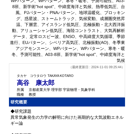
WPバターン、WPパターン、寒冬・暖冬、予測可能性、A03-
8班、新学術"hot spot"、中緯度海洋と気候、熱帯低気圧、台
風、PJパターン・PNAパターン、地球温暖化、ブロッキン
グ、惑星波、ストームトラック、気候変動、成層圏突然昇
温、下層雲、アイスランド低気圧、北極振動・北大西洋振
動、アリューシャン低気圧、海陸コントラスト、大気再解析
データ、定常ロスビー波、ENSO、中高緯度大気循環、季節
進行、EUパターン、シベリア高気圧、北極振動(AO)、冬季東
アジアモンスーン、WPバターン、WPパターン、寒冬・暖
冬、予測可能性、A03-8班、新学術"hot spot"、中緯度海洋と
気候
（最終更新日 : 2024-11-01 09:25:44）
タカヤ コウタロウ
TAKAYA KOTARO
高谷 康太郎
所属
京都産業大学 理学部 宇宙物理・気象学科
職種
教授
研究概要
◆研究課題
異常気象発生の力学の解明に向けた画期的な大気波動エネル
ギー論