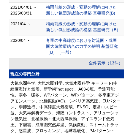
2021/04/01 ～
梅雨前線の形成・変動の理解に向けた
2025/03/31
新しい気団形成論の構築 基盤研究(B)
2021/04 ～
梅雨前線の形成・変動の理解に向けた
新しい気団形成論の構築 基盤研究（B）
2020/04 ～
冬季の中高緯度における対流圏・成層
圏大気循環結合の力学の解明 基盤研究
（B）（一般）
全件表示（13件）
現在の専門分野
大気水圏科学, 大気水圏科学, 大気水圏科学 キーワード(中
緯度海洋と気候、新学術"hot spot"、A03-8班、予測可能
性、寒冬・暖冬、WPパターン、WPバターン、冬季東アジ
アモンスーン、北極振動(AO)、シベリア高気圧、EUパター
ン、季節進行、中高緯度大気循環、ENSO、定常ロスビー
波、大気再解析データ、海陸コントラスト、アリューシャ
ン低気圧、北極振動・北大西洋振動、アイスランド低気
圧、下層雲、成層圏突然昇温、気候変動、ストームトラッ
ク、惑星波、ブロッキング、地球温暖化、PJパターン・