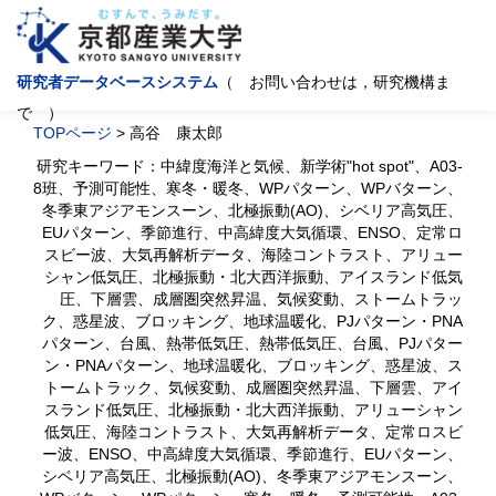
研究者データベースシステム
（ お問い合わせは，研究機構ま
で ）
TOPページ
> 高谷 康太郎
研究キーワード：中緯度海洋と気候、新学術"hot spot"、A03-
8班、予測可能性、寒冬・暖冬、WPパターン、WPバターン、
冬季東アジアモンスーン、北極振動(AO)、シベリア高気圧、
EUパターン、季節進行、中高緯度大気循環、ENSO、定常ロ
スビー波、大気再解析データ、海陸コントラスト、アリュー
シャン低気圧、北極振動・北大西洋振動、アイスランド低気
圧、下層雲、成層圏突然昇温、気候変動、ストームトラッ
ク、惑星波、ブロッキング、地球温暖化、PJパターン・PNA
パターン、台風、熱帯低気圧、熱帯低気圧、台風、PJパター
ン・PNAパターン、地球温暖化、ブロッキング、惑星波、ス
トームトラック、気候変動、成層圏突然昇温、下層雲、アイ
スランド低気圧、北極振動・北大西洋振動、アリューシャン
低気圧、海陸コントラスト、大気再解析データ、定常ロスビ
ー波、ENSO、中高緯度大気循環、季節進行、EUパターン、
シベリア高気圧、北極振動(AO)、冬季東アジアモンスーン、