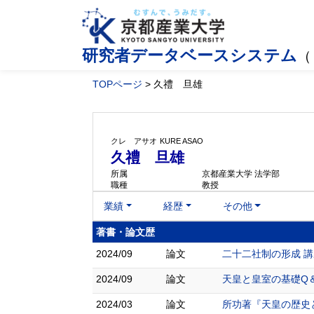
研究者データベースシステム
（
TOPページ
> 久禮 旦雄
クレ アサオ
KURE ASAO
久禮 旦雄
所属
京都産業大学 法学部
職種
教授
業績
経歴
その他
著書・論文歴
2024/09
論文
二十二社制の形成 講
2024/09
論文
天皇と皇室の基礎Q＆A 歴
2024/03
論文
所功著『天皇の歴史と法制