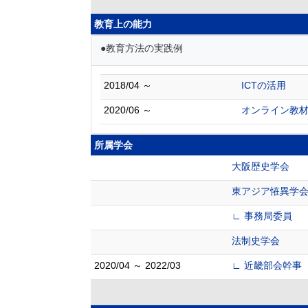
教育上の能力
●教育方法の実践例
2018/04 ～
ICTの活用
2020/06 ～
オンライン教
所属学会
大阪歴史学会
東アジア恠異学
∟ 事務局委員
法制史学会
2020/04 ～ 2022/03
∟ 近畿部会幹事