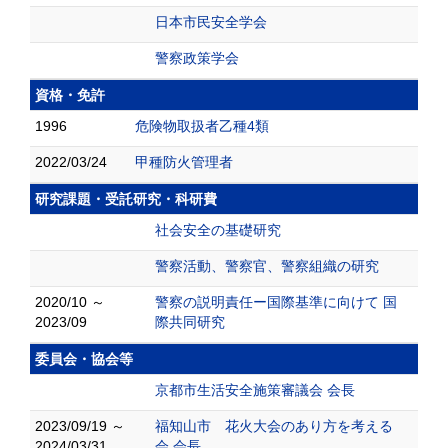
日本市民安全学会
警察政策学会
資格・免許
1996
危険物取扱者乙種4類
2022/03/24
甲種防火管理者
研究課題・受託研究・科研費
社会安全の基礎研究
警察活動、警察官、警察組織の研究
2020/10 ～
警察の説明責任ー国際基準に向けて 国
2023/09
際共同研究
委員会・協会等
京都市生活安全施策審議会 会長
2023/09/19 ～
福知山市 花火大会のあり方を考える
2024/03/31
会 会長