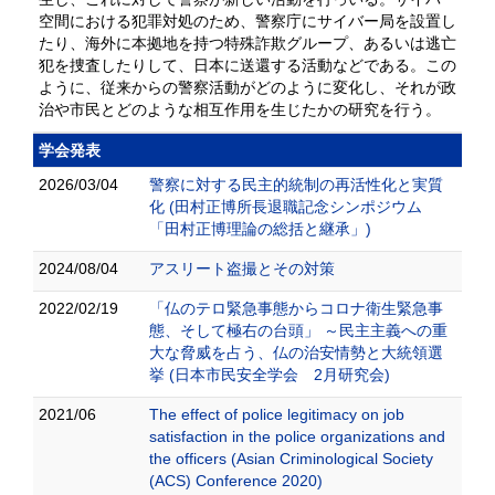
空間における犯罪対処のため、警察庁にサイバー局を設置し
たり、海外に本拠地を持つ特殊詐欺グループ、あるいは逃亡
犯を捜査したりして、日本に送還する活動などである。この
ように、従来からの警察活動がどのように変化し、それが政
治や市民とどのような相互作用を生じたかの研究を行う。
学会発表
2026/03/04
警察に対する民主的統制の再活性化と実質
化 (田村正博所長退職記念シンポジウム
「田村正博理論の総括と継承」)
2024/08/04
アスリート盗撮とその対策
2022/02/19
「仏のテロ緊急事態からコロナ衛生緊急事
態、そして極右の台頭」 ～民主主義への重
大な脅威を占う、仏の治安情勢と大統領選
挙 (日本市民安全学会 2月研究会)
2021/06
The effect of police legitimacy on job
satisfaction in the police organizations and
the officers (Asian Criminological Society
(ACS) Conference 2020)