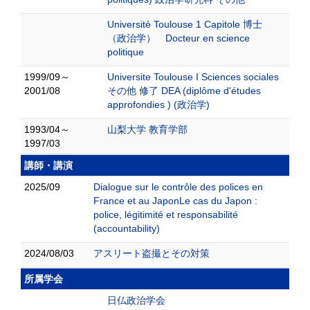
Université Toulouse 1 Capitole 博士
（政治学） Docteur en science
politique
1999/09～
Universite Toulouse I Sciences sociales
2001/08
その他 修了 DEA (diplôme d'études
approfondies ) (政治学)
1993/04～
山梨大学 教育学部
1997/03
講師・講演
2025/09
Dialogue sur le contrôle des polices en
France et au JaponLe cas du Japon :
police, légitimité et responsabilité
(accountability)
2024/08/03
アスリート盗撮とその対策
所属学会
日仏政治学会