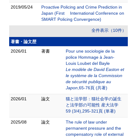
2019/05/24
Proactive Policing and Crime Prediction in
Japan (First International Conference on
SMART Policing Convergence)
全件表示（10件）
著書・論文歴
2026/01
著書
Pour une sociologie de la
police Hommage à Jean-
Louis Loubet del Bayle
Le modèle de David Easton et
le système de la Commission
de sécurité publique au
Japon
,65-76頁 (共著)
2026/01
論文
猫と法学部：猫社会学の誕生
と法学部の可能性 産大法学
59 (3/4),295-321頁 (単著)
2025/08
論文
The rule of law under
permanent pressure and the
compensatory role of external