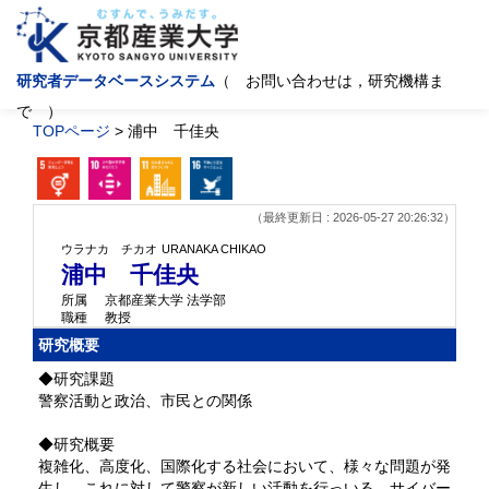
研究者データベースシステム
（ お問い合わせは，研究機構ま
で ）
TOPページ
> 浦中 千佳央
（最終更新日 : 2026-05-27 20:26:32）
ウラナカ チカオ
URANAKA CHIKAO
浦中 千佳央
所属
京都産業大学 法学部
職種
教授
研究概要
◆研究課題
警察活動と政治、市民との関係
◆研究概要
複雑化、高度化、国際化する社会において、様々な問題が発
生し、これに対して警察が新しい活動を行っいる。サイバー