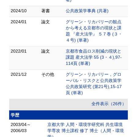
2024/10
著書
公共政策学事典 (共著)
2024/01
論文
グリーン・リカバリーの観点
から考える京都市の現状と課
題 『産大法学』 ５７巻 (３・
４号) (単著)
2022/01
論文
京都市食品ロス削減の現状と
課題 産大法学 55 (3・４),97-
114頁 (単著)
2021/12
その他
グリーン・リカバリー，グロ
ーバル・リスクと公共政策学
公共政策研究 (第21号),15-17
頁 (単著)
全件表示（26件）
学歴
2003/04～
京都大学 人間・環境学研究科 共生環境
2006/03
学専攻 博士課程 修了 博士（人間・環境
学）