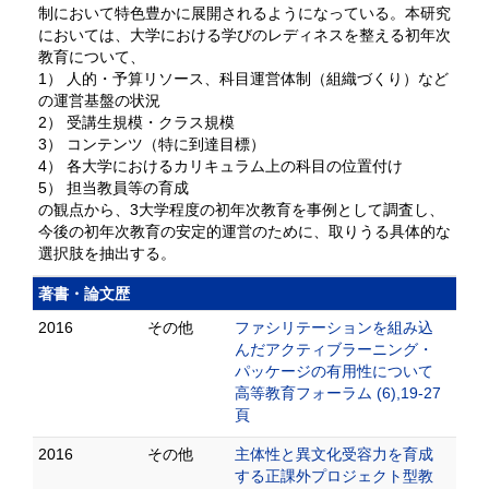
制において特色豊かに展開されるようになっている。本研究
においては、大学における学びのレディネスを整える初年次
教育について、
1） 人的・予算リソース、科目運営体制（組織づくり）など
の運営基盤の状況
2） 受講生規模・クラス規模
3） コンテンツ（特に到達目標）
4） 各大学におけるカリキュラム上の科目の位置付け
5） 担当教員等の育成
の観点から、3大学程度の初年次教育を事例として調査し、
今後の初年次教育の安定的運営のために、取りうる具体的な
選択肢を抽出する。
著書・論文歴
2016
その他
ファシリテーションを組み込
んだアクティブラーニング・
パッケージの有用性について
高等教育フォーラム (6),19-27
頁
2016
その他
主体性と異文化受容力を育成
する正課外プロジェクト型教