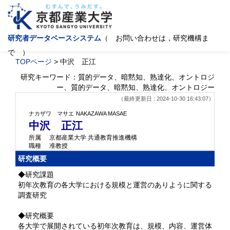
研究者データベースシステム
（ お問い合わせは，研究機構ま
で ）
TOPページ
> 中沢 正江
研究キーワード：質的データ、暗黙知、熟達化、オントロジ
ー、質的データ、暗黙知、熟達化、オントロジー
（最終更新日 : 2024-10-30 16:43:07）
ナカザワ マサエ
NAKAZAWA MASAE
中沢 正江
所属
京都産業大学 共通教育推進機構
職種
准教授
研究概要
◆研究課題
初年次教育の各大学における規模と運営のありように関する
調査研究
◆研究概要
各大学で展開されている初年次教育は、規模、内容、運営体