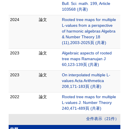
Bull. Sci. math. 199, Article
103568 (共著)
2024
論文
Rooted tree maps for multiple
L-values from a perspective
of harmonic algebras Algebra
& Number Theory 18
(11),2003-2025頁 (共著)
2023
論文
Algebraic aspects of rooted
tree maps Ramanujan J
60,123-139頁 (共著)
2023
論文
On interpolated multiple L-
values Acta Arithmetica
208,171-183頁 (共著)
2022
論文
Rooted tree maps for multiple
L-values J. Number Theory
240,471-489頁 (共著)
全件表示（21件）