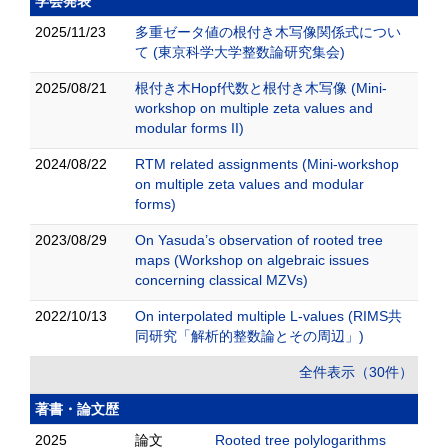
学会発表
2025/11/23
多重ゼータ値の根付き木写像関係式につい
て (東京科学大学整数論研究集会)
2025/08/21
根付き木Hopf代数と根付き木写像 (Mini-
workshop on multiple zeta values and
modular forms II)
2024/08/22
RTM related assignments (Mini-workshop
on multiple zeta values and modular
forms)
2023/08/29
On Yasuda’s observation of rooted tree
maps (Workshop on algebraic issues
concerning classical MZVs)
2022/10/13
On interpolated multiple L-values (RIMS共
同研究「解析的整数論とその周辺」)
全件表示（30件）
著書・論文歴
2025
論文
Rooted tree polylogarithms