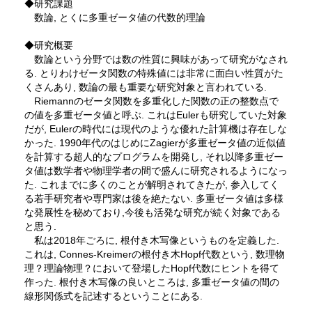
◆研究課題
数論, とくに多重ゼータ値の代数的理論
◆研究概要
数論という分野では数の性質に興味があって研究がなされ
る. とりわけゼータ関数の特殊値には非常に面白い性質がた
くさんあり, 数論の最も重要な研究対象と言われている.
Riemannのゼータ関数を多重化した関数の正の整数点で
の値を多重ゼータ値と呼ぶ. これはEulerも研究していた対象
だが, Eulerの時代には現代のような優れた計算機は存在しな
かった. 1990年代のはじめにZagierが多重ゼータ値の近似値
を計算する超人的なプログラムを開発し, それ以降多重ゼー
タ値は数学者や物理学者の間で盛んに研究されるようになっ
た. これまでに多くのことが解明されてきたが, 参入してく
る若手研究者や専門家は後を絶たない. 多重ゼータ値は多様
な発展性を秘めており,今後も活発な研究が続く対象である
と思う.
私は2018年ごろに, 根付き木写像というものを定義した.
これは, Connes-Kreimerの根付き木Hopf代数という, 数理物
理？理論物理？において登場したHopf代数にヒントを得て
作った. 根付き木写像の良いところは, 多重ゼータ値の間の
線形関係式を記述するということにある.