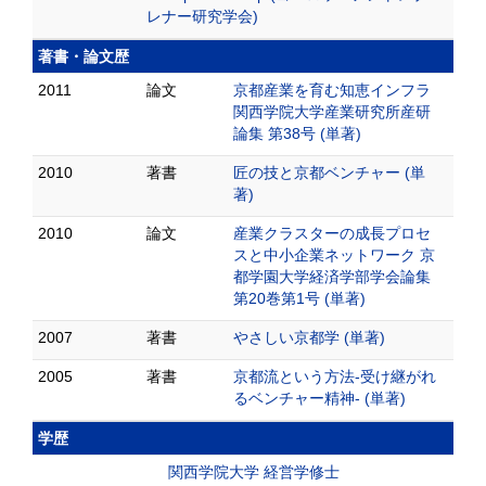
レナー研究学会)
著書・論文歴
2011
論文
京都産業を育む知恵インフラ
関西学院大学産業研究所産研
論集 第38号 (単著)
2010
著書
匠の技と京都ベンチャー (単
著)
2010
論文
産業クラスターの成長プロセ
スと中小企業ネットワーク 京
都学園大学経済学部学会論集
第20巻第1号 (単著)
2007
著書
やさしい京都学 (単著)
2005
著書
京都流という方法‐受け継がれ
るベンチャー精神‐ (単著)
学歴
関西学院大学 経営学修士