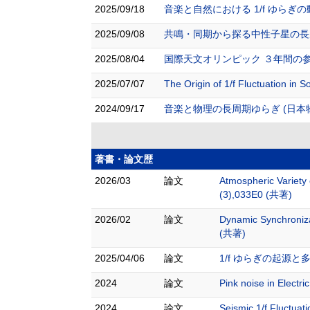
2025/09/18
音楽と自然における 1/f ゆら
2025/09/08
共鳴・同期から探る中性子星の長周
2025/08/04
国際天文オリンピック ３年間の参加
2025/07/07
The Origin of 1/f Fluctuation in
2024/09/17
音楽と物理の長周期ゆらぎ (日本
著書・論文歴
2026/03
論文
Atmospheric Variety
(3),033E0 (共著)
2026/02
論文
Dynamic Synchroniza
(共著)
2025/04/06
論文
1/f ゆらぎの起源と多様
2024
論文
Pink noise in Elect
2024
論文
Seismic 1/f Fluctuat