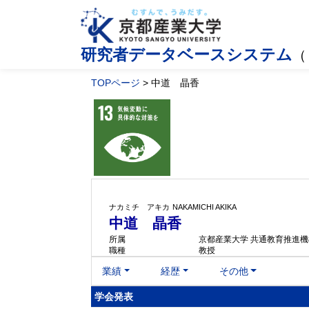
研究者データベースシステム
（
TOPページ
> 中道 晶香
ナカミチ アキカ
NAKAMICHI AKIKA
中道 晶香
所属
京都産業大学 共通教育推進機
職種
教授
業績
経歴
その他
学会発表