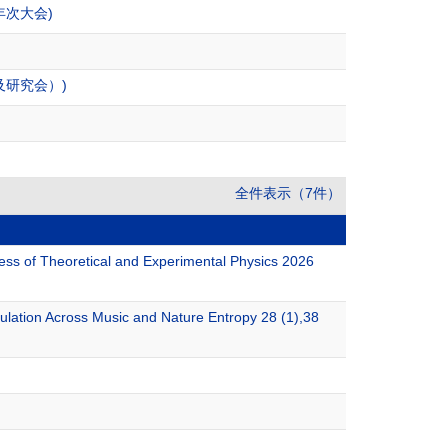
年次大会)
及研究会）)
全件表示（7件）
ess of Theoretical and Experimental Physics 2026
lation Across Music and Nature Entropy 28 (1),38