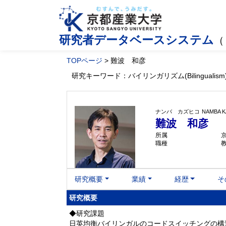
研究者データベースシステム
（
TOPページ
> 難波 和彦
研究キーワード：バイリンガリズム(Bilingualism), Co
ナンバ カズヒコ
NAMBA K
難波 和彦
所属
職種
研究概要
業績
経歴
そ
研究概要
◆研究課題
日英均衡バイリンガルのコードスイッチングの構