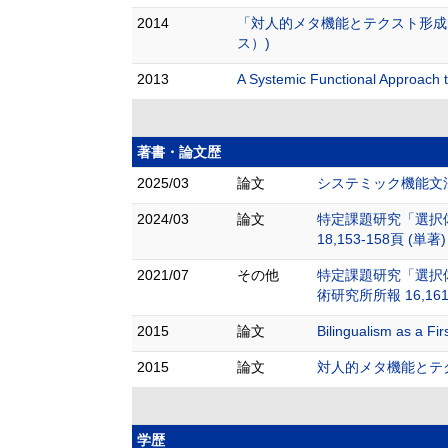
2014
「対人的メタ機能とテクスト形成
ス）)
2013
A Systemic Functional Approach t
著書・論文歴
2025/03
論文
システミック機能文法に
2024/03
論文
特定課題研究「選択
18,153-158頁 (単著)
2021/07
その他
特定課題研究「選択
術研究所所報 16,161
2015
論文
Bilingualism as a
2015
論文
対人的メタ機能とテクスト
学歴