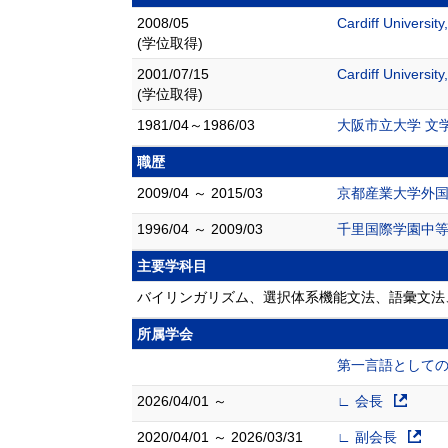
2008/05
Cardiff University
(学位取得)
2001/07/15
Cardiff University
(学位取得)
1981/04～1986/03
大阪市立大学 文
職歴
2009/04 ～ 2015/03
京都産業大学外国
1996/04 ～ 2009/03
千里国際学園中等
主要学科目
バイリンガリズム、選択体系機能文法、語彙文法、For
所属学会
第一言語としてのバ
2026/04/01 ～
∟ 会長
2020/04/01 ～ 2026/03/31
∟ 副会長