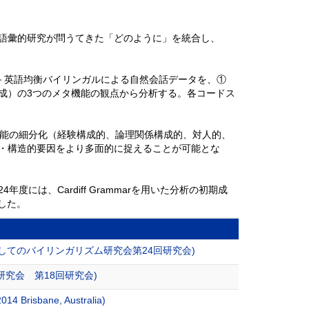
語彙的研究が問うてきた「どのように」を統合し、
に依拠し、日本語－英語均衡バイリンガルによる自然会話データを、①
成）の3つのメタ機能の観点から分析する。各コードス
およびメタ機能の細分化（経験構成的、論理関係構成的、対人的、
・構造的要因をより多面的に捉えることが可能とな
には、Cardiff Grammarを用いた分析の初期成
了した。
してのバイリンガリズム研究会第24回研究会)
究会 第18回研究会)
4 Brisbane, Australia)