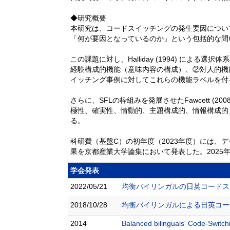
◆研究概要
本研究は、コードスイッチングの発生要因につい
「何が要因となっているのか」という包括的な問
この課題に対し、Halliday (1994) による選択体
経験構成的機能（意味内容の構成）、②対人的機
イッチング事例に対してこれらの機能ラベルを付
さらに、SFLの枠組みを発展させたFawcett (2
極性、確実性、情動的、主題構成的、情報構成的
る。
科研費（基盤C）の初年度（2023年度）には、デー
果を京都産業大学論集において発表した。2025年度末
学会発表
2022/05/21
均衡バイリンガルの日英コードスイ
2018/10/28
均衡バイリンガルによる日英コー
2014
Balanced bilinguals' Code-Swi