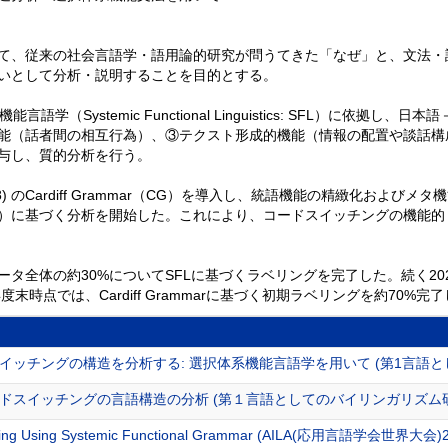
て、従来の社会言語学・語用論的研究が問うてきた「なぜ」と、文法・
いとして分析・説明することを目的とする。
系機能言語学（Systemic Functional Linguistics: SFL）
能（話者間の相互行為）、③テクスト形成的機能（情報の配置や談話構
与し、質的分析を行う。
008) のCardiff Grammar（CG）を導入し、統語機能の精緻化
）に基づく分析を開始した。これにより、コードスイッチングの機能的
タ全体の約30%についてSFLに基づくラベリングを完了した。続く2024年度
時点では、Cardiff Grammarに基づく初期ラベリングを約70%完
ッチングの構造を分析する: 選択体系機能言語学を用いて (第1言語と
ドスイッチングの言語構造の分析 (第１言語としてのバイリンガリズム研
tching Using Systemic Functional Grammar (AILA(応用言語学会世界大会)201