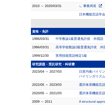
2010 ～ 2020/03/31
∟ 事務局長
日本機能言語学
資格・免許
1986/03/31
中学教諭1級普通免許状 外国語
1986/03/31
高等学校教諭2級普通免許状 外
1999/11/30
実用技能英語検定1級
研究課題・受託研究・科研費
2023/04 ～ 2027/03
日英均衡バイリン
バイリンガリズム
2022/05 ～ 2023/03
選択体系機能言語
2020/05 ～ 2021/03
選択体系機能言語
2009 ～ 2011
A structural ap