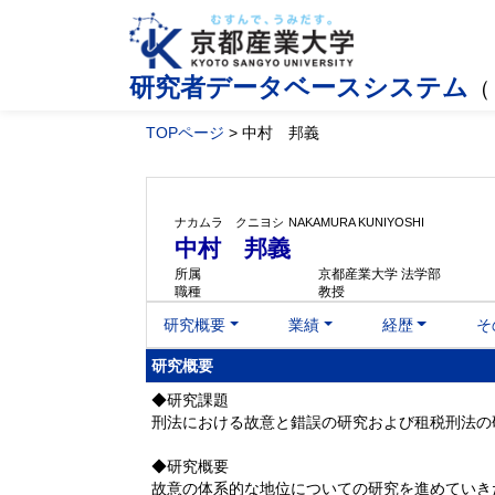
研究者データベースシステム
（
TOPページ
> 中村 邦義
ナカムラ クニヨシ
NAKAMURA KUNIYOSHI
中村 邦義
所属
京都産業大学 法学部
職種
教授
研究概要
業績
経歴
そ
研究概要
◆研究課題
刑法における故意と錯誤の研究および租税刑法の
◆研究概要
故意の体系的な地位についての研究を進めていき