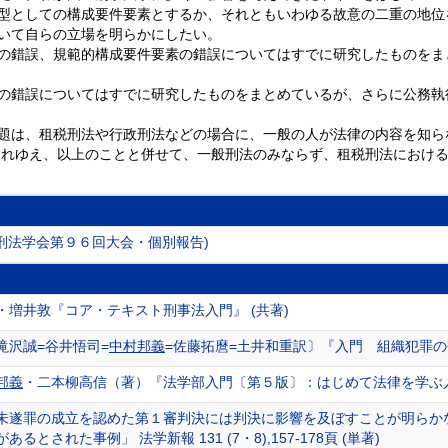
型としての構成要件要素とするか、それともいわゆる故意の二重の地位
いて自らの立場を明らかにしたい。
の錯誤、規範的構成要件要素の錯誤についてはすでに研究したものをま
の錯誤についてはすでに研究したものをまとめているが、さらに公務執
題は、租税刑法や行政刑法などの場合に、一般の人が法律の内容を知ら
それゆえ、以上のことと併せて、一般刑法のみならず、租税刑法におけ
刑法学会第９６回大会・個別報告)
・増井敦『コア・テキスト刑事法入門』 (共著)
滝沢誠=谷井悟司=
中村邦義
=佐藤拓麿=土井和重訳〕『入門 組織犯罪の研
邦義
・二本柳高信（著）『法学部入門〔第５版〕：はじめて法律を学ぶ人
未遂罪の成立を認めた第１審判決には判決に影響を及ぼすことが明らかな
とされた事例」 法学新報 131 (7・8),157-178頁 (単著)