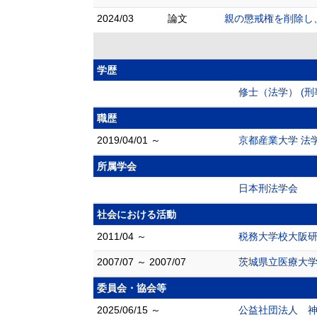
2024/03
論文
親の懲戒権を削除し、
学歴
修士（法学） (刑
職歴
2019/04/01 ～
京都産業大学 法
所属学会
日本刑法学会
社会における活動
2011/04 ～
税務大学校大阪
2007/07 ～ 2007/07
茨城県立医療大
委員会・協会等
2025/06/15 ～
公益社団法人 神