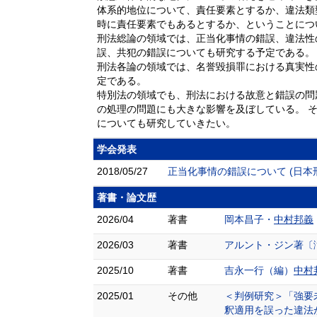
体系的地位について、責任要素とするか、違法類
時に責任要素でもあるとするか、ということにつ
刑法総論の領域では、正当化事情の錯誤、違法性
誤、共犯の錯誤についても研究する予定である。
刑法各論の領域では、名誉毀損罪における真実性
定である。
特別法の領域でも、刑法における故意と錯誤の問
の処理の問題にも大きな影響を及ぼしている。 
についても研究していきたい。
学会発表
2018/05/27
正当化事情の錯誤について (日本
著書・論文歴
2026/04
著書
岡本昌子・
中村邦義
2026/03
著書
アルント・ジン著〔
2025/10
著書
吉永一行（編）
中村
2025/01
その他
＜判例研究＞「強要
釈適用を誤った違法がある