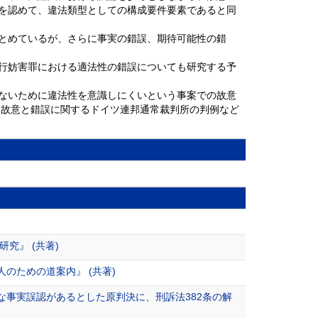
を認めて、違法類型としての構成要件要素であると同
とめているが、さらに事実の錯誤、期待可能性の錯
行妨害罪における適法性の錯誤についても研究する予
ないために違法性を意識しにくいという事案での故意
る故意と錯誤に関するドイツ連邦通常裁判所の判例など
究』 (共著)
のための道案内』 (共著)
事実誤認があるとした原判決に、刑訴法382条の解