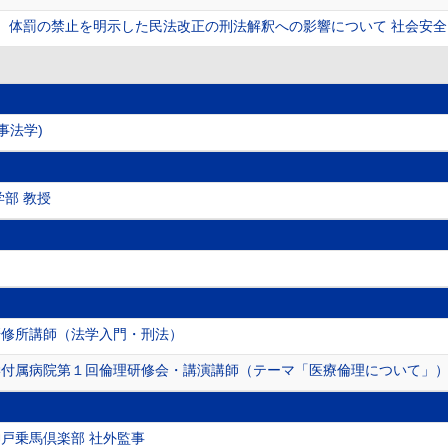
体罰の禁止を明示した民法改正の刑法解釈への影響について 社会安全・警察学 (
事法学)
学部 教授
研修所講師（法学入門・刑法）
学付属病院第１回倫理研修会・講演講師（テーマ「医療倫理について」
戸乗馬倶楽部 社外監事