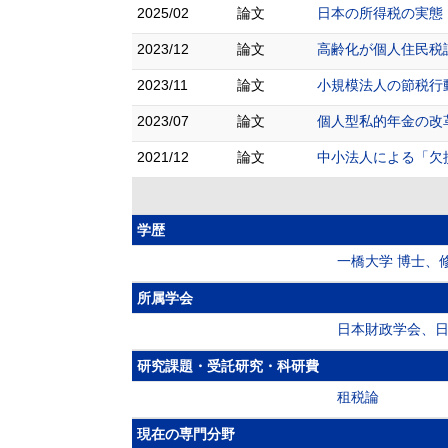
2025/02
論文
日本の所得税の実態 :
2023/12
論文
高齢化が個人住民税課税
2023/11
論文
小規模法人の節税行動
2023/07
論文
個人型私的年金の改革
2021/12
論文
中小法人による「欠損法
学歴
一橋大学 博士、
所属学会
日本財政学会、
研究課題・受託研究・科研費
租税論
現在の専門分野