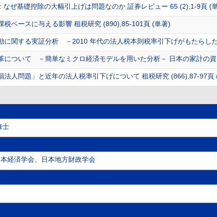
 なぜ基礎控除の大幅引上げは問題なのか 証券レビュー 65 (2),1-9頁 (単
ベースに与える影響 租税研究 (890),85-101頁 (単著)
に関する実証分析 －2010 年代の法人税本則税率引下げがもたらした効果－ 
について －簡単なミクロ経済モデルを用いた分析－ 日本の家計の資産形成 
人問題」と近年の法人税率引下げについて 租税研究 (866),87-97頁 
修士
日本経済学会、日本地方財政学会