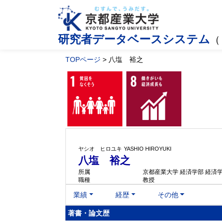
研究者データベースシステム
（
TOPページ
> 八塩 裕之
ヤシオ ヒロユキ
YASHIO HIROYUKI
八塩 裕之
所属
京都産業大学 経済学部 経済
職種
教授
業績
経歴
その他
著書・論文歴