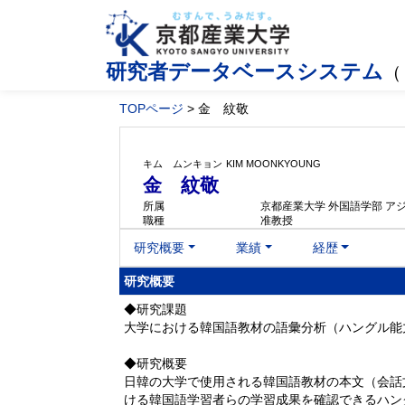
研究者データベースシステム
（
TOPページ
> 金 紋敬
キム ムンキョン
KIM MOONKYOUNG
金 紋敬
所属
京都産業大学 外国語学部 ア
職種
准教授
研究概要
業績
経歴
研究概要
◆研究課題
大学における韓国語教材の語彙分析（ハングル能
◆研究概要
日韓の大学で使用される韓国語教材の本文（会話
ける韓国語学習者らの学習成果を確認できるハン