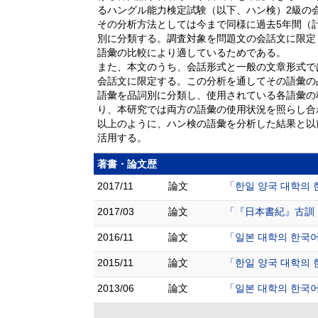
るハングル能力検定試験（以下、ハン検）2級の
その分析方法としては今まで同様に過去5年間（
別に分類する。調査対象を問題文の会話文に限定
語彙の比較により適しているためである。
また、本文のうち、会話形式と一般の文章形式で
会話文に限定する。この分析を通してその語彙の
語彙を品詞別に分類し、使用されている各語彙の
り、本研究では両方の語彙の使用状況を照らし合
以上のように、ハン検の語彙を分析した結果と以
活用する。
著書・論文歴
2017/11
論文
「한일 양국 대학의 한
2017/03
論文
「『日本書紀』古訓「
2016/11
論文
「일본 대학의 한국어 
2015/11
論文
「한일 양국 대학의 한
2013/06
論文
「일본 대학의 한국어초