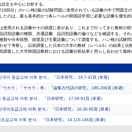
会話文を中心に分析する。
計10回分）のハン検2級の試験問題に使用されている語彙の中で問題文
したのは、最も基本的かつ各レベルの韓国語学習に必要な語彙を優先的
は使用される語彙やその頻度に差があり、これまで行ってきた教材の研
品詞別語彙の種類、共通語彙、品詞別語彙の偏りなどを確認する。それ
種類や分布状態、頻度及び主要語彙について調査する。ハン検の試験問
わせて考察し、以前調査した日本の大学の教材（レベル5）の結果と比
前調査した大学韓国語教材における語彙分析結果と照らし合わせて最終
국어 중급교재 어휘 분석」 『日本研究』 18,7-42頁 (単著)
ウカラ」「ヤカラ」考」 『論集古代語の研究』,185-206頁 (単著)
중급교재 어휘 분석」 『日本研究』 17,59-81頁 (単著)
국어초급교재 어휘 분석」 『日本研究』 16,35-65頁 (単著)
급교재 어휘 분석」 『日本研究』 14,115-146頁 (単著)