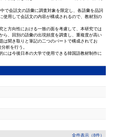
の中で会話文の語彙に調査対象を限定し、各語彙を品詞
に使用して会話文の内容が構成されるので、教材別の
究と方向性における一致の面を考慮して、本研究では
から、回別の語彙の出現頻度を調査し、重複度が高い
題は聞き取りと筆記の二つのパートで構成されてお
較分析を行う。
的には今後日本の大学で使用できる韓国語教材制作に
全件表示（8件）