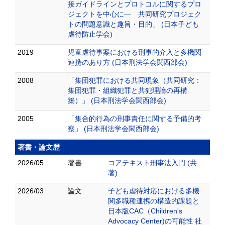
接ガイドラインとプロトコルに関するプロ
ジェクトを中心に― 共同研究プロジェク
トの問題意識と趣旨・目的」 (日本子ども
虐待防止学会)
2019
児童虐待事案における刑事的介入と多機関
連携のあり方 (日本刑法学会関西部会)
2008
「集団犯罪における共同現象（共同研究：
集団犯罪・組織犯罪と共犯理論の再構
築）」 (日本刑法学会関西部会)
2005
「集合的行為の刑事責任に関する予備的考
察」 (日本刑法学会関西部会)
著書・論文歴
2026/05
著書
コアテキスト刑事法入門 (共
著)
2026/03
論文
子ども虐待対応における多機
関多職種連携の構造的課題と
日本版CAC（Children's
Advocacy Center)の可能性 社