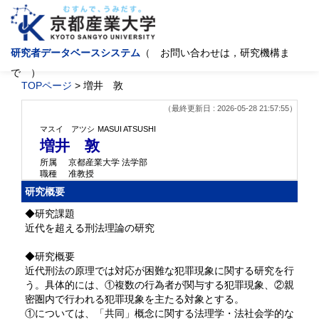
研究者データベースシステム
（ お問い合わせは，研究機構ま
で ）
TOPページ
> 増井 敦
（最終更新日 : 2026-05-28 21:57:55）
マスイ アツシ
MASUI ATSUSHI
増井 敦
所属
京都産業大学 法学部
職種
准教授
研究概要
◆研究課題
近代を超える刑法理論の研究
◆研究概要
近代刑法の原理では対応が困難な犯罪現象に関する研究を行
う。具体的には、①複数の行為者が関与する犯罪現象、②親
密圏内で行われる犯罪現象を主たる対象とする。
①については、「共同」概念に関する法理学・法社会学的な