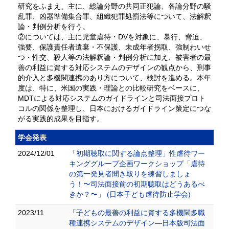
研究をふまえ、主に、総論分野の共同正犯論、各論分野の騒
乱罪、凶器準備集合罪、組織犯罪処罰法等について、法解釈
論・判例分析を行う。
②については、主に児童虐待・DVを対象に、暴行、脅迫、
強要、保護責任者遺棄・不保護、未成年者拐取、強制わいせ
つ・性交、殺人等の法解釈論・判例分析に加え、被害者の最
善の利益に資する対応システムのデザインの観点から、刑事
的介入と多機関連携のあり方について、検討を進める。本年
度は、特に、米国の実践・理論との比較研究をベースに、
MDTによる対応システムのガイドラインと司法面接プロト
コルの関係を整理し、日本におけるガイドライン策定につな
がる実践的成果を目指す。
学会発表
2024/12/01
「初期聴取に関する論点整理」性虐待ワー
キンググループ企画ワークショップ「虐待
の第一発見者聞き取りを練習しましょ
う！〜司法面接前の初期聴取はどうあるべ
きか？〜」 (日本子ども虐待防止学会)
2023/11
「子どもの最善の利益に資する多機関多職
種連携システムのデザイン―日本版司法面