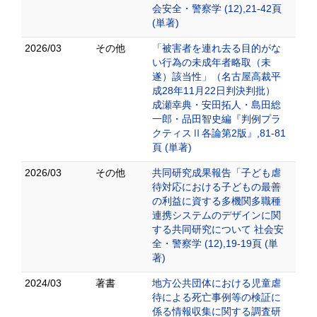
会安全・警察学 (12),21-42頁
(単著)
2026/03
その他
「被害者を連れ去る目的がな
い行為の未成年者略取（未
遂）該当性」（名古屋高裁平
成28年11月22日判決判批）
成瀬幸典・安田拓人・島田総
一郎・品田智史編『判例プラ
クティスⅡ各論第2版』,81-81
頁 (単著)
2026/03
その他
共同研究成果報告「子ども虐
待対応における子どもの最善
の利益に資する多機関多職種
連携システムのデザインに関
する共同研究について 社会安
全・警察学 (12),19-19頁 (単
著)
2024/03
著書
地方公共団体における児童虐
待による死亡事例等の検証に
係る情報収集に関する調査研