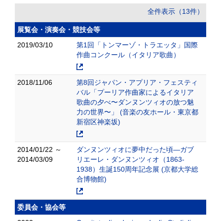
全件表示（13件）
展覧会・演奏会・競技会等
2019/03/10
第1回「トンマーゾ・トラエッタ」国際
作曲コンクール（イタリア歌曲）
2018/11/06
第8回ジャパン・アプリア・フェスティ
バル「プーリア作曲家によるイタリア
歌曲の夕べ〜ダンヌンツィオの放つ魅
力の世界〜」 (音楽の友ホール・東京都
新宿区神楽坂)
2014/01/22 ～
ダンヌンツィオに夢中だった頃―ガブ
2014/03/09
リエーレ・ダンヌンツィオ（1863-
1938）生誕150周年記念展 (京都大学総
合博物館)
委員会・協会等