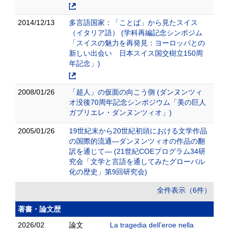
2014/12/13
多言語国家：「ことば」から見たスイス
（イタリア語） (学科再編記念シンポジム
「スイスの魅力を再発見：ヨーロッパとの
新しい出会い 日本スイス国交樹立150周
年記念」)
2008/01/26
「超人」の仮面の向こう側 (ダンヌンツィ
オ没後70周年記念シンポジウム「美の巨人
ガブリエレ・ダンヌンツィオ」)
2005/01/26
19世紀末から20世紀初頭における文学作品
の国際的流通―ダンヌンツィオの作品の翻
訳を通じて― (21世紀COEプログラム34研
究会「文学と言語を通してみたグローバル
化の歴史」第9回研究会)
全件表示（6件）
著書・論文歴
2026/02
論文
La tragedia dell’eroe nella