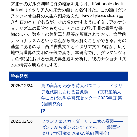
ア北部のガルダ湖畔に終の棲家を見つけ、Il Vittoriale degli
Italiani（イタリア人の栄光の館）と名付けた。この館はダン
ヌンツィオ自身の人生を刻み込んだLibro di pietre vive（生
きた石の本）であるが、その名の示すようにイタリアのナシ
ョナリズムの殿堂でもある。そこには3万3千冊の貴重な書
物のほか、数多くの美術工芸品等が所蔵されており、文学的
ナショナリズムという観点から読み解くことができる。その
基盤にあるのは、西洋古典文学とイタリア文学のほか、広く
地中海世界の文明の伝統である。本研究では、ダンヌンツィ
オの作品における伝統の再創造を分析し、彼のナショナリズ
ムの特質を明らかにする。
学会発表
2025/12/24
鳥の言葉がわかる詩人パスコリ——イタリ
ア近代詩における音象徴—— (京都産業大
学ことばの科学研究センター 2025年度 第
5回研究会)
2023/02/18
フランチェスカ・ダ・リミニ像の変遷――
ダンテからダンヌンツィオへ―― (関西イ
タリア学研究会 ASIKA 第61回例会)