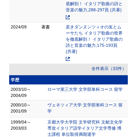
底解剖！ イタリア歌曲の詩と
音楽の魅力,288-297頁 (共著)
2024/09
著書
若きダンヌンツィオの友とム
ーサたち イタリア歌曲の世界
を徹底解剖！ イタリア歌曲の
詩と音楽の魅力,175-193頁
(共著)
全件表示（33件）
学歴
2003/10～
ローマ第三大学 文学部単科コース 留学
2004/09
2000/10～
ヴェネツィア大学 文学部単科コース 留
2001/09
学
1999/04～
京都大学大学院 文学研究科 文献文化学
2003/03
専攻イタリア語学イタリア文学専修 博
士課程 単位取得満期退学