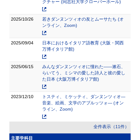
クチャー (同志社大学クローバーホール)
2025/10/26
若きダンヌンツィオの友とムーサたち (オ
ンライン、Zoom)
2025/09/04
日本におけるイタリア語教育 (大阪・関西
万博イタリア館)
2025/06/15
みんなダンヌンツィオに憧れた――漱石、
らいてう、ミシマの愛した詩人と彼の愛し
た日本 (大阪万博イタリア館)
2023/12/10
トスティ、ミケッティ、ダンヌンツィオ―
音楽、絵画、文学のアブルッツォ― (オン
ライン、Zoom)
全件表示（11件）
主要学科目