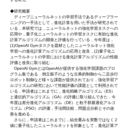
◆研究概要
ディープニューラルネットの学習手法であるディープラー
ニングの一手法として，進化計算を用いた手法が研究されて
いる．本研究では，ニューラルネットの強化学習タスクへの
応用や，量子化ニューラルネットの学習タスクに有効な進化
計算アルゴリズムの開発と評価を行っている．今年度は，
(1)OpenAI Gymタスクを題材としたニューラルネット強化
学習への進化計算アルゴリズムの応用と改良，(2)量子化ニ
ューラルネットの学習における進化計算アルゴリズムの性能
評価と改良に取り組む．
OpenAI GymとはOpenAIが提供する強化学習課題のプロ
グラム集である．倒立振子のような古典的制御から二足歩行
ロボット制御など様々な課題が提供されており，強化学習ア
ルゴリズムの研究において性能評価の課題として利用されて
いる．申請者はこれまでに，進化戦略アルゴリズム（ES）
と遺伝的アルゴリズム（GA）の評価に取り組んできた．今
年度は差分進化アルゴリズム（DE）と粒子群最適化アルゴ
リズム（PSO）の評価，手法間比較，問題点分析とその改
善を進める．
さらに，申請者はこれまでに，結合重みを実数ではなく２
値に量子化したニューラルネットを対象として，進化計算ア