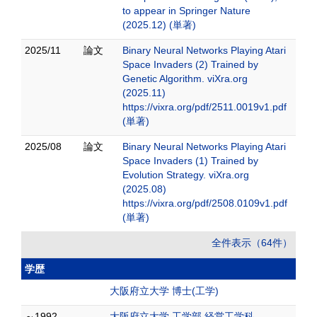
to appear in Springer Nature
(2025.12) (単著)
2025/11
論文
Binary Neural Networks Playing Atari
Space Invaders (2) Trained by
Genetic Algorithm. viXra.org
(2025.11)
https://vixra.org/pdf/2511.0019v1.pdf
(単著)
2025/08
論文
Binary Neural Networks Playing Atari
Space Invaders (1) Trained by
Evolution Strategy. viXra.org
(2025.08)
https://vixra.org/pdf/2508.0109v1.pdf
(単著)
全件表示（64件）
学歴
大阪府立大学 博士(工学)
～1992
大阪府立大学 工学部 経営工学科