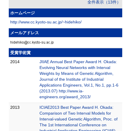
全件表示（13件）
ホームページ
http://www.cc.kyoto-su.ac.jp/~hidehiko/
メールアドレス
受賞学術賞
2014
JIIAE Annual Best Paper Award H. Okada:
Evolving Neural Networks with Interval
Weights by Means of Genetic Algorithm,
Journal of the Institute of Industrial
Applications Engineers, Vol.1, No.1, pp.1-6
(2013.07) http://www.ia-
engineers.org/award_2013/
2013
ICIAE2013 Best Paper Award H. Okada:
Comparison of Two Interval Models for
Interval-valued Genetic Algorithm, Proc. of
The 1st International Conference on
Industrial Application Engineering (ICIAE)