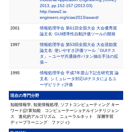
2013, pp.152-157 (2013.03)
http://www2.ia-
engineers.org/iciae2013/award/
2001
情報処理学会 第61回全国大会 大会優秀賞
論文名: GUI標準性自動評価ツールの開発
1997
情報処理学会 第53回全国大会 大会奨励賞
論文名: 使いやすさ評価ツール「GUIテス
タ」～ユーザ共通操作パタン抽出手法の拡
張～
1995
情報処理学会 平成7年度山下記念研究賞 論
文名: シミュレータ対応UIテスタによるユ
ーザビリティ評価
現在の専門分野
知能情報学, 知覚情報処理, ソフトコンピューティング キー
ワード(計算知能 コンピューテーショナルインテリジェン
ス 進化的アルゴリズム ニューラルネット 深層学習
ディープラーニング ファジィ)