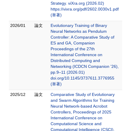
Strategy. viXra.org (2026.02)
https://vixra.org/pdf/2602.0030v1.pdf
(単著)
2026/01
論文
Evolutionary Training of Binary
Neural Networks as Pendulum
Controller: A Comparative Study of
ES and GA, Companion
Proceedings of the 27th
International Conference on
Distributed Computing and
Networking (ICDCN Companion '26),
pp.9–11 (2026.01)
doi.org/10.1145/3737611.3776955
(単著)
2025/12
論文
Comparative Study of Evolutionary
and Swarm Algorithms for Training
Neural Network-based Acrobot
Controllers, Proceedings of 2025
International Conference on
Computational Science and
Computational Intelligence (CSCI),