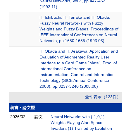
Neural Networks, Vol.3, pp.447-452
(1992.11)
H. Ishibuchi, H. Tanaka and H. Okada:
Fuzzy Neural Networks with Fuzzy
Weights and Fuzzy Biases, Proceedings of
IEEE International Conferences on Neural
Networks, pp.1650-1655 (1993.03)
H. Okada and H. Arakawa: Application and
Evaluation of Augmented Reality User
Interface to a Card Game "Mate", Proc. of
International Conference on
Instrumentation, Control and Information
Technology (SICE Annual Conference
2008), pp.3237-3240 (2008.08)
全件表示（123件）
著書・論文歴
2026/02
論文
Neural Networks with {-1,0,1}
Weights Playing Atari Space
Invaders (1) Trained by Evolution