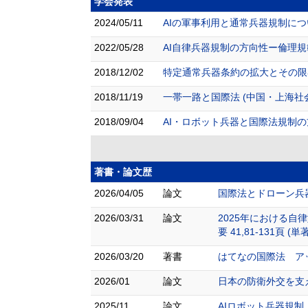
学会発表
2024/05/11
AIの軍事利用と通常兵器規制につい
2022/05/28
AI自律兵器規制の方向性ー倫理規
2018/12/02
特定通常兵器条約の拡大とその限界
2018/11/19
一帯一路と国際法 (中国・上海
2018/09/04
AI・ロボット兵器と国際法規制の
著書・論文歴
2026/04/05
論文
国際法とドローン兵器―
2026/03/31
論文
2025年における自
要 41,81-131頁 (単著
2026/03/20
著書
はてなの国際法 アッ
2026/01
論文
日本の防衛外交を支える国
2025/11
論文
AIロボット兵器規制：