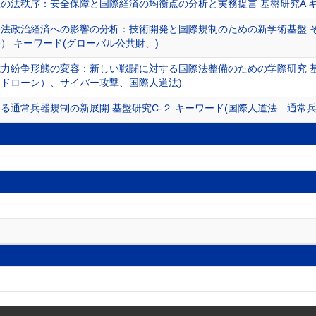
の法秩序：安全保障と国際経済の均衡点の分析と実務提言 基盤研究A キ
法政治経済への影響の分析：技術開発と国際規制のための新学術基盤 
） キーワード(グローバル公共財、)
力紛争形態の変容：新しい戦闘に対する国際法整備のための学際研究 基
ドローン）、サイバー攻撃、国際人道法)
る通常兵器規制の新展開 基盤研究C-２ キーワード(国際人道法 通常兵