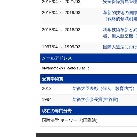
2016/04 ～ 2021/03
安全保障貿易管理
2016/04 ～ 2019/03
革新的技術の国際
（戦略的領域創発
2015/04 ～ 2018/03
科学技術革新と武
器、無人航空機（
1997/04 ～ 1999/03
国際人道法におけ
メールアドレス
受賞学術賞
2012
防衛大臣表彰（個人、教育功労）
1994
防衛学会会長賞(神谷賞)
現在の専門分野
国際法学 キーワード(国際法)