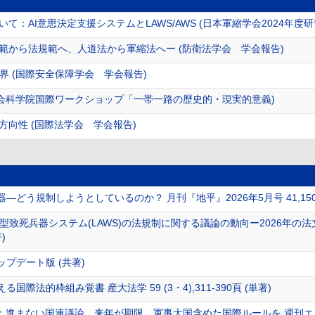
て：AI意思決定支援システムとLAWS/AWS (日本軍縮学会2024年度研
範から法規範へ、人道法から軍縮法へー (防衛法学会 学会報告)
 (国際安全保障学会 学会報告)
社会科学院国際ワークショップ「一帯一路の歴史的・現実的意義)
方向性 (国際法学会 学会報告)
どう規制しようとしているのか？ 月刊『地平』2026年5月号 41,150-1
律型致死兵器システム(LAWS)の法規制に関する議論の動向ー2026年
)
プデート版 (共著)
際法的枠組み覚書 産大法学 59 (3・4),311-390頁 (単著)
進まない国連議論 来年が期限 軍事大国含めた国際ルールを 週刊エコノミスト