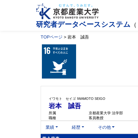
研究者データベースシステム
（
TOPページ
> 岩本 誠吾
イワモト セイゴ
IWAMOTO SEIGO
岩本 誠吾
所属
京都産業大学 法学部
職種
客員教授
業績
経歴
その他