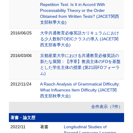
Repetition Test: Is It in Accord With
Processability Theory or the Order
Obtained from Written Tests? (JACET関西
支部秋季大会)
2016/06/25
大学共通教育必修英語カリキュラムにおけ
る少人数制TOEICクラスの導入 (JACET関
西支部春季大会)
2016/03/06
京都産業大学における共通教育必修英語の
新たな展開：【序章】教員主体のFDを基盤
とした学生主体の授業 (第21回FDフォーラ
ム)
2012/11/24
A Rasch Analysis of Grammatical Difficulty:
What Influences Item Difficulty (JACET関
西支部秋季大会)
全件表示（7件）
著書・論文歴
2022/11
著書
Longitudinal Studies of
Second Language Learning