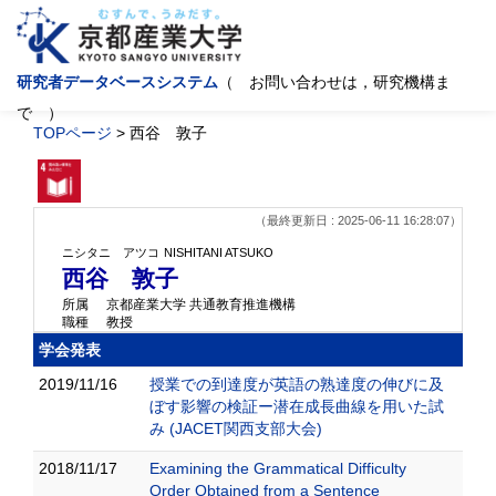
研究者データベースシステム
（ お問い合わせは，研究機構ま
で ）
TOPページ
> 西谷 敦子
（最終更新日 : 2025-06-11 16:28:07）
ニシタニ アツコ
NISHITANI ATSUKO
西谷 敦子
所属
京都産業大学 共通教育推進機構
職種
教授
学会発表
2019/11/16
授業での到達度が英語の熟達度の伸びに及
ぼす影響の検証ー潜在成長曲線を用いた試
み (JACET関西支部大会)
2018/11/17
Examining the Grammatical Difficulty
Order Obtained from a Sentence