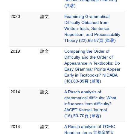
(共著)
2020
論文
Examining Grammatical
Difficulty Obtained from
Written Tests, Sentence
Repetition, and Processability
Theory (22),68-87頁 (単著)
2019
論文
Comparing the Order of
Difficulty and the Order of
Appearance in Textbooks: Do
Easy Grammar Points Appear
Early in Textbooks? NIDABA
(48),80-89頁 (単著)
2014
論文
A Rasch analysis of
grammatical difficulty: What
influences item difficulty?
JACET Kansai Journal
(16),50-70頁 (単著)
2014
論文
A Rasch analysis of TOEIC
Reading Items 京都産業大