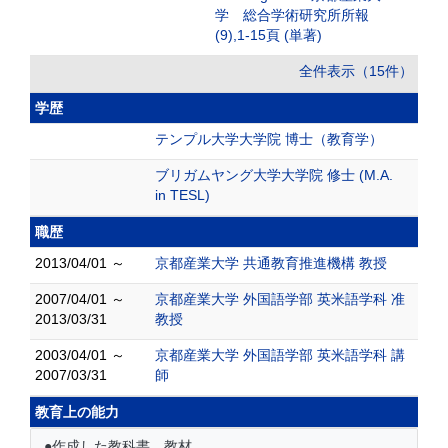
学 総合学術研究所所報
(9),1-15頁 (単著)
全件表示（15件）
学歴
テンプル大学大学院 博士（教育学）
ブリガムヤング大学大学院 修士 (M.A.
in TESL)
職歴
2013/04/01 ～
京都産業大学 共通教育推進機構 教授
2007/04/01 ～
京都産業大学 外国語学部 英米語学科 准
2013/03/31
教授
2003/04/01 ～
京都産業大学 外国語学部 英米語学科 講
2007/03/31
師
教育上の能力
●作成した教科書、教材