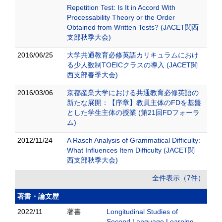
Repetition Test: Is It in Accord With
Processability Theory or the Order
Obtained from Written Tests? (JACET関西
支部秋季大会)
2016/06/25
大学共通教育必修英語カリキュラムにおけ
る少人数制TOEICクラスの導入 (JACET関
西支部春季大会)
2016/03/06
京都産業大学における共通教育必修英語の
新たな展開：【序章】教員主体のFDを基盤
とした学生主体の授業 (第21回FDフォーラ
ム)
2012/11/24
A Rasch Analysis of Grammatical Difficulty:
What Influences Item Difficulty (JACET関
西支部秋季大会)
全件表示（7件）
著書・論文歴
2022/11
著書
Longitudinal Studies of
Second Language Learning