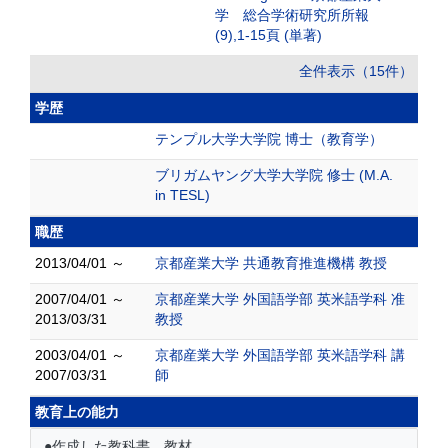
学 総合学術研究所所報
(9),1-15頁 (単著)
全件表示（15件）
学歴
テンプル大学大学院 博士（教育学）
ブリガムヤング大学大学院 修士 (M.A.
in TESL)
職歴
2013/04/01 ～
京都産業大学 共通教育推進機構 教授
2007/04/01 ～
京都産業大学 外国語学部 英米語学科 准
2013/03/31
教授
2003/04/01 ～
京都産業大学 外国語学部 英米語学科 講
2007/03/31
師
教育上の能力
●作成した教科書、教材