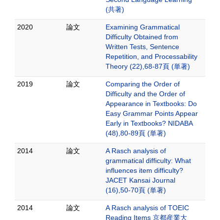
(共著)
2020
論文
Examining Grammatical
Difficulty Obtained from
Written Tests, Sentence
Repetition, and Processability
Theory (22),68-87頁 (単著)
2019
論文
Comparing the Order of
Difficulty and the Order of
Appearance in Textbooks: Do
Easy Grammar Points Appear
Early in Textbooks? NIDABA
(48),80-89頁 (単著)
2014
論文
A Rasch analysis of
grammatical difficulty: What
influences item difficulty?
JACET Kansai Journal
(16),50-70頁 (単著)
2014
論文
A Rasch analysis of TOEIC
Reading Items 京都産業大