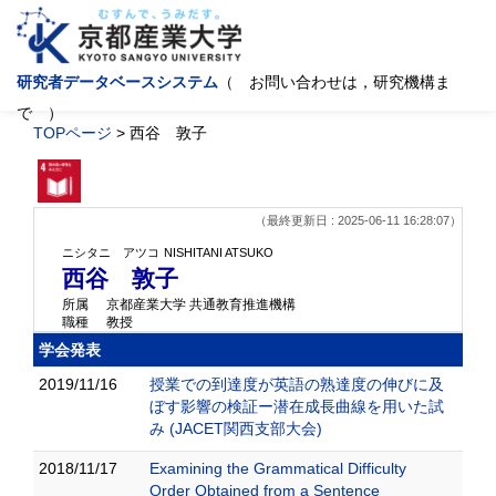
研究者データベースシステム
（ お問い合わせは，研究機構ま
で ）
TOPページ
> 西谷 敦子
（最終更新日 : 2025-06-11 16:28:07）
ニシタニ アツコ
NISHITANI ATSUKO
西谷 敦子
所属
京都産業大学 共通教育推進機構
職種
教授
学会発表
2019/11/16
授業での到達度が英語の熟達度の伸びに及
ぼす影響の検証ー潜在成長曲線を用いた試
み (JACET関西支部大会)
2018/11/17
Examining the Grammatical Difficulty
Order Obtained from a Sentence