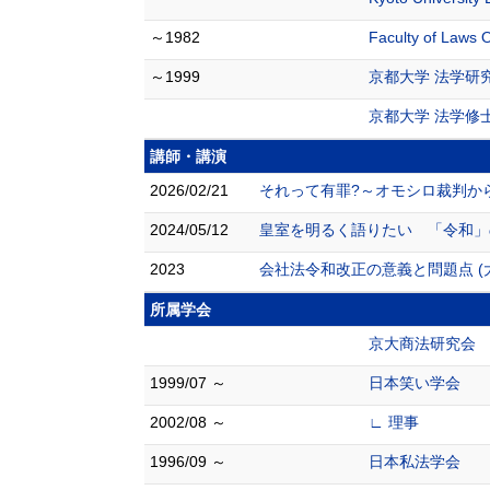
～1982
Faculty of Laws 
～1999
京都大学 法学研
京都大学 法学修
講師・講演
2026/02/21
それって有罪?～オモシロ裁判から
2024/05/12
皇室を明るく語りたい 「令和」
2023
会社法令和改正の意義と問題点 (
所属学会
京大商法研究会
1999/07 ～
日本笑い学会
2002/08 ～
∟ 理事
1996/09 ～
日本私法学会