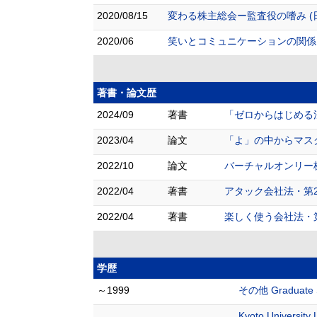
2020/08/15
変わる株主総会ー監査役の嗜み (
2020/06
笑いとコミュニケーションの関係
著書・論文歴
2024/09
著書
「ゼロからはじめる法
2023/04
論文
「よ」の中からマスク規
2022/10
論文
バーチャルオンリー株
2022/04
著書
アタック会社法・第2版
2022/04
著書
楽しく使う会社法・第
学歴
～1999
その他 Graduate Sch
Kyoto University 