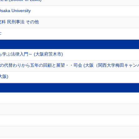
Osaka University
究科 民刑事法 その他
士
学ぶ法律入門～ (大阪府茨木市)
の代替わりから五年の回顧と展望・・司会 (大阪（関西大学梅田キャン
大阪)