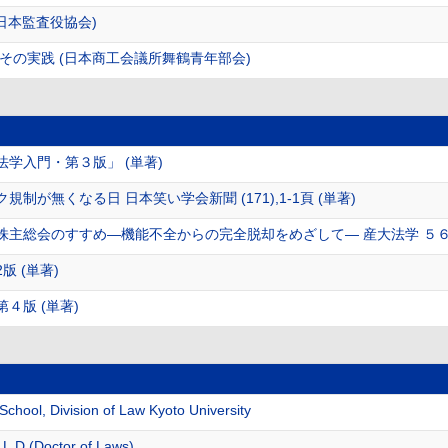
日本監査役協会)
その実践 (日本商工会議所舞鶴青年部会)
学入門・第３版」 (単著)
制が無くなる日 日本笑い学会新聞 (171),1-1頁 (単著)
主総会のすすめ―機能不全からの完全脱却をめざして― 産大法学 ５６ (３)
 (単著)
４版 (単著)
ool, Division of Law Kyoto University
LL.D.(Doctor of Laws)