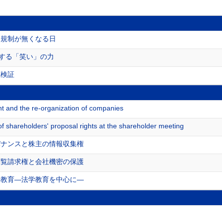
ク規制が無くなる日
にする「笑い」の力
底検証
ht and the re-organization of companies
of shareholders' proposal rights at the shareholder meeting
バナンスと株主の情報収集権
閲覧請求権と会社機密の保護
学教育―法学教育を中心に―