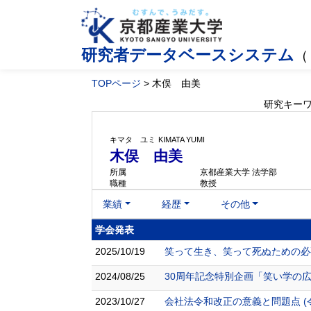
研究者データベースシステム
（
TOPページ
> 木俣 由美
研究キー
キマタ ユミ
KIMATA YUMI
木俣 由美
所属
京都産業大学 法学部
職種
教授
業績
経歴
その他
学会発表
2025/10/19
笑って生き、笑って死ぬための必
2024/08/25
30周年記念特別企画「笑い学の広
2023/10/27
会社法令和改正の意義と問題点 (