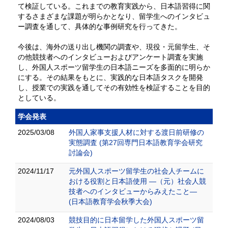
て検証している。これまでの教育実践から、日本語習得に関
するさまざまな課題が明らかとなり、留学生へのインタビュ
ー調査を通して、具体的な事例研究を行ってきた。
今後は、海外の送り出し機関の調査や、現役・元留学生、そ
の他競技者へのインタビューおよびアンケート調査を実施
し、外国人スポーツ留学生の日本語ニーズを多面的に明らか
にする。その結果をもとに、実践的な日本語タスクを開発
し、授業での実践を通してその有効性を検証することを目的
としている。
学会発表
2025/03/08
外国人家事支援人材に対する渡日前研修の
実態調査 (第27回専門日本語教育学会研究
討論会)
2024/11/17
元外国人スポーツ留学生の社会人チームに
おける役割と日本語使用 ―（元）社会人競
技者へのインタビューからみえたこと―
(日本語教育学会秋季大会)
2024/08/03
競技目的に日本留学した外国人スポーツ留