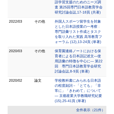
語学習支援のためのニーズ調
査 第25回専門日本語教育学会
研究討論会誌,17-18頁 (共著)
2022/03
その他
外国人スポーツ留学生を対象
とした日本語授業の一考察 :
専門語彙リスト作成とタスク
を取り入れた実践 高等教育フ
ォーラム (12),13-24頁 (単著)
2020/03
その他
保育園連絡ノートにおける保
育者による日本語記述文―使
用語彙の特徴を中心に― 第22
回 専門日本語教育学会研究
討論会誌,8-9頁 (単著)
2020/02
論文
学校教科書にみられる日本語
の程度副詞－「とても」「非
常に」「きわめて」について
― 京都産業大学教職研究紀要
(15),25-41頁 (単著)
全件表示（21件）