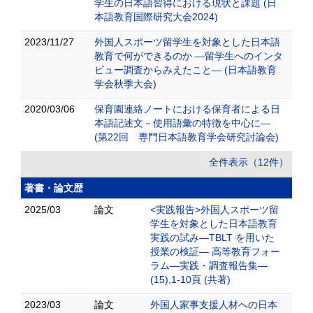
学生の 日本語習得における現状と課題 (日
本語教育国際研究大会2024)
2023/11/27
外国人スポーツ留学生を対象とした日本語
教育で何ができるのか ―留学生へのインタ
ビュー調査からみえたこと― (日本語教育
学会秋季大会)
2020/03/06
保育園連絡ノートにおける保育者による日
本語記述文－使用語彙の特徴を中心に―
(第22回 専門日本語教育学会研究討論会)
全件表示（12件）
著書・論文歴
2025/03
論文
<実践報告>外国人スポーツ留
学生を対象とした日本語教育
実践の試み―TBLT を用いた
授業の検証― 高等教育フォー
ラム―実践・調査報告集―
(15),1-10頁 (共著)
2023/03
論文
外国人家事支援人材への日本