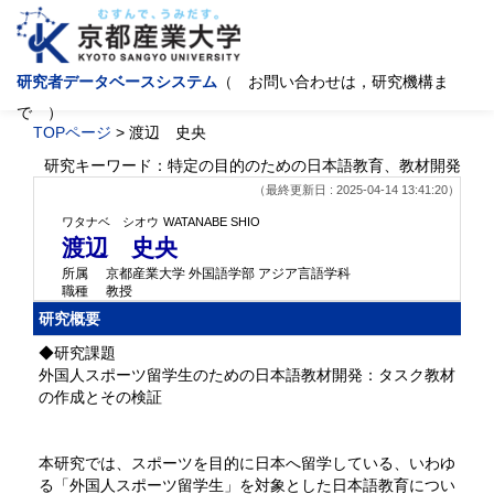
研究者データベースシステム
（ お問い合わせは，研究機構ま
で ）
TOPページ
> 渡辺 史央
研究キーワード：特定の目的のための日本語教育、教材開発
（最終更新日 : 2025-04-14 13:41:20）
ワタナベ シオウ
WATANABE SHIO
渡辺 史央
所属
京都産業大学 外国語学部 アジア言語学科
職種
教授
研究概要
◆研究課題
外国人スポーツ留学生のための日本語教材開発：タスク教材
の作成とその検証
本研究では、スポーツを目的に日本へ留学している、いわゆ
る「外国人スポーツ留学生」を対象とした日本語教育につい