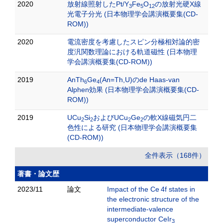
2020
放射線照射したPt/Y
Fe
O
の放射光硬X線
3
5
12
光電子分光 (日本物理学会講演概要集(CD-
ROM))
2020
電流密度を考慮したスピン分極相対論的密
度汎関数理論における軌道磁性 (日本物理
学会講演概要集(CD-ROM))
2019
AnTh
Ge
(An=Th,U)のde Haas-van
6
4
Alphen効果 (日本物理学会講演概要集(CD-
ROM))
2019
UCu
Si
およびUCu
Ge
の軟X線磁気円二
2
2
2
2
色性による研究 (日本物理学会講演概要集
(CD-ROM))
全件表示（168件）
著書・論文歴
2023/11
論文
Impact of the Ce 4f states in
the electronic structure of the
intermediate-valence
superconductor CeIr
3