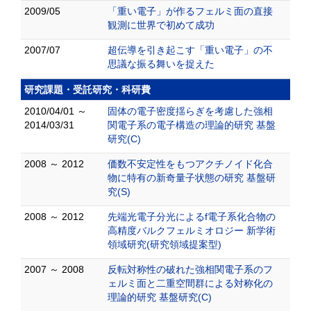
2009/05
「重い電子」が作るフェルミ面の直接
観測に世界で初めて成功
2007/07
超伝導を引き起こす「重い電子」の不
思議な振る舞いを捉えた
研究課題・受託研究・科研費
2010/04/01 ～
固体の電子密度揺らぎを考慮した強相
2014/03/31
関電子系の電子構造の理論的研究 基盤
研究(C)
2008 ～ 2012
価数不安定性をもつアクチノイド化合
物に特有の新奇量子状態の研究 基盤研
究(S)
2008 ～ 2012
先端光電子分光によるf電子系化合物の
高精度バルクフェルミオロジー 新学術
領域研究(研究領域提案型)
2007 ～ 2008
反転対称性の破れた強相関電子系のフ
ェルミ面と二重空間群による対称化の
理論的研究 基盤研究(C)