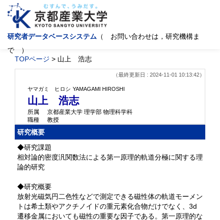
研究者データベースシステム
（ お問い合わせは，研究機構ま
で ）
TOPページ
> 山上 浩志
（最終更新日 : 2024-11-01 10:13:42）
ヤマガミ ヒロシ
YAMAGAMI HIROSHI
山上 浩志
所属
京都産業大学 理学部 物理科学科
職種
教授
研究概要
◆研究課題
相対論的密度汎関数法による第一原理的軌道分極に関する理
論的研究
◆研究概要
放射光磁気円二色性などで測定できる磁性体の軌道モーメン
トは希土類やアクチノイドの重元素化合物だけでなく、3d
遷移金属においても磁性の重要な因子である。第一原理的な