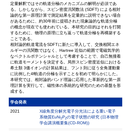
定量解釈ではその軌道分極のメカニズムの解明が必須であ
る。しかしながら、スピン密度汎関数法 (SDFT) による相対
論的な第一原理計算で測定結果を定量的に説明できない場合
があるために、約30年前に提唱された現象論的な軌道分極
の概念が現在でも使われている。本研究の目的はそれを打開
するために、物理の原理に立ち返って軌道分極を再構築する
ことである。
相対論的軌道電流をSDFTに新たに導入して、交換相関エネ
ルギーの汎関数ではなく、Hartree 近似の範囲で電磁気学的
なベクトルポテンシャルとして考慮することで、自己無撞着
に軌道モーメントを決定する。局所スピン密度近似における
希土類 3価イオンの計算結果は、フント則に従う全角運動量
に比例した4f軌道の分極を示すことを初めて明らかにした。
本研究では、相対論的バンド理論に応用した革新的な第一原
理計算を実行して、磁性体の系統的な研究のための基盤を形
成する。
学会発表
2021
X線角度分解光電子分光法による重い電子
系物質EuNi
P
の電子状態の研究 (日本物理
2
2
学会講演概要集(CD-ROM))