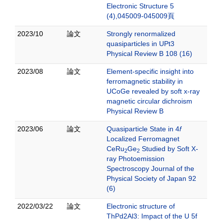
Electronic Structure 5
(4),045009-045009頁
2023/10
論文
Strongly renormalized
quasiparticles in UPt3
Physical Review B 108 (16)
2023/08
論文
Element-specific insight into
ferromagnetic stability in
UCoGe revealed by soft x-ray
magnetic circular dichroism
Physical Review B
2023/06
論文
Quasiparticle State in 4
f
Localized Ferromagnet
CeRu
Ge
Studied by Soft X-
2
2
ray Photoemission
Spectroscopy Journal of the
Physical Society of Japan 92
(6)
2022/03/22
論文
Electronic structure of
ThPd2Al3: Impact of the U 5f