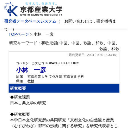
研究者データベースシステム
（ お問い合わせは，研究機構ま
で ）
TOPページ
> 小林 一彦
研究キーワード：和歌,歌論,中世、中世、歌論、和歌、中世、
歌論、和歌
（最終更新日 : 2024-10-30 15:33:16）
コバヤシ カズヒコ
KOBAYASHI KAZUHIKO
小林 一彦
所属
京都産業大学 文化学部 京都文化学科
職種
教授
研究概要
◆研究課題
日本古典文学の研究
◆研究概要
本学日本文化研究所の共同研究「京都文化の自然観と産業
（むすびわざ）都市の形成に関する研究」を研究代表者とし