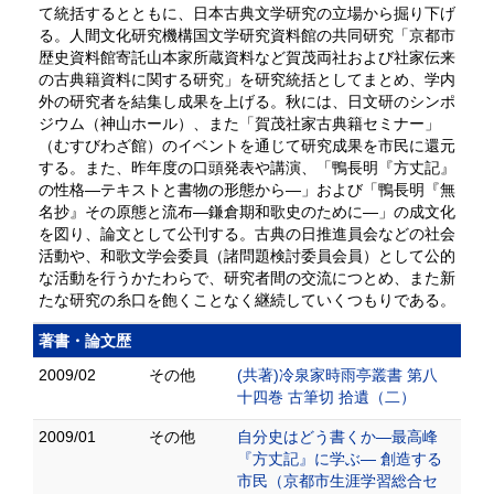
て統括するとともに、日本古典文学研究の立場から掘り下げ
る。人間文化研究機構国文学研究資料館の共同研究「京都市
歴史資料館寄託山本家所蔵資料など賀茂両社および社家伝来
の古典籍資料に関する研究」を研究統括としてまとめ、学内
外の研究者を結集し成果を上げる。秋には、日文研のシンポ
ジウム（神山ホール）、また「賀茂社家古典籍セミナー」
（むすびわざ館）のイベントを通じて研究成果を市民に還元
する。また、昨年度の口頭発表や講演、「鴨長明『方丈記』
の性格―テキストと書物の形態から―」および「鴨長明『無
名抄』その原態と流布―鎌倉期和歌史のために―」の成文化
を図り、論文として公刊する。古典の日推進員会などの社会
活動や、和歌文学会委員（諸問題検討委員会員）として公的
な活動を行うかたわらで、研究者間の交流につとめ、また新
たな研究の糸口を飽くことなく継続していくつもりである。
著書・論文歴
2009/02
その他
(共著)冷泉家時雨亭叢書 第八
十四巻 古筆切 拾遺（二）
2009/01
その他
自分史はどう書くか―最高峰
『方丈記』に学ぶ― 創造する
市民（京都市生涯学習総合セ