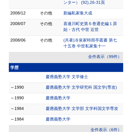
ンター） (92),26-31頁
2008/12
その他
新編私家集大成
2008/07
その他
喜連川町史第６巻通史編１原
始・古代 中世 近世
2008/06
その他
(共著)冷泉家時雨亭叢書 第七
十五巻 中世私家集十一
全件表示（99件）
学歴
慶應義塾大学 文学修士
～1990
慶應義塾大学 文学研究科 国文学(専攻)
～1990
慶應義塾大学
～1984
慶應義塾大学 文学部 文学科国文学専攻
～1984
慶應義塾大学
全件表示（6件）