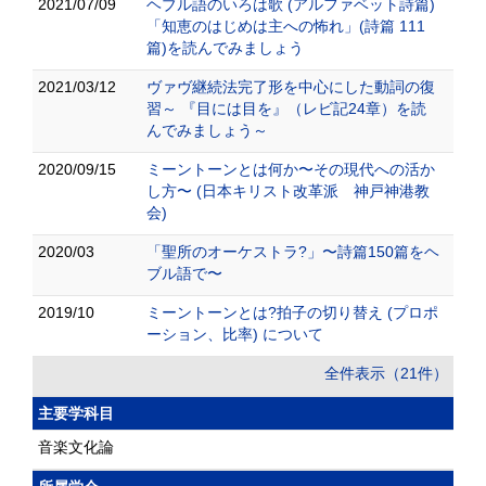
2021/07/09
ヘブル語のいろは歌 (アルファベット詩篇)
「知恵のはじめは主への怖れ」(詩篇 111
篇)を読んでみましょう
2021/03/12
ヴァヴ継続法完了形を中心にした動詞の復
習～ 『目には目を』（レビ記24章）を読
んでみましょう～
2020/09/15
ミーントーンとは何か〜その現代への活か
し方〜 (日本キリスト改革派 神戸神港教
会)
2020/03
「聖所のオーケストラ?」〜詩篇150篇をヘ
ブル語で〜
2019/10
ミーントーンとは?拍子の切り替え (プロポ
ーション、比率) について
全件表示（21件）
主要学科目
音楽文化論