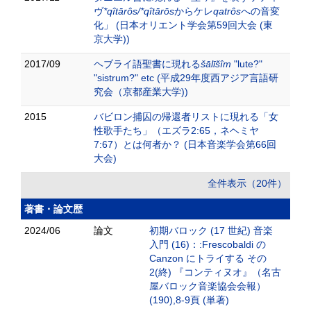
ヴ
*qîtārôs/*qîtārōs
からケレ
qatrôs
への音変
化」 (日本オリエント学会第59回大会 (東
京大学))
2017/09
ヘブライ語聖書に現れる
šālīšîm
"lute?"
"sistrum?" etc (平成29年度西アジア言語研
究会（京都産業大学))
2015
バビロン捕囚の帰還者リストに現れる「女
性歌手たち」（エズラ2:65，ネヘミヤ
7:67）とは何者か？ (日本音楽学会第66回
大会)
全件表示（20件）
著書・論文歴
2024/06
論文
初期バロック (17 世紀) 音楽
入門 (16)：:Frescobaldi の
Canzon にトライする その
2(終) 『コンティヌオ』（名古
屋バロック音楽協会会報）
(190),8-9頁 (単著)