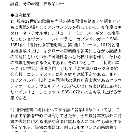
詩篇、その表題、神殿楽団〜
◆研究概要
1）現在17世紀の歌曲を当時の演奏習慣を踏まえて研究とと
もに実践の場としてアンサンブルを行っている。今年度はキ
タローネ（テオルボ）、リュート、5コース・ギターの名手
だったジョヴァンニ・ジローラモ・カプスペルガー (1580-
1651)の《装飾付き宗教独唱曲 第1集》(ローマ、1612)と引
き続き取り上げ、キタローネ独奏曲を参考にしながら記譜上
の問題にもいくつかの可能性を示した校訂譜を作り、それら
の成果を発表する予定である。その1つとして、「初期バロ
ック（17世紀）音楽入門」として『名古屋バロック音楽協
会会報 コンティヌオ』に引き続き連載予定である。また、
カプスペルガー以外にも同時代の優れた音楽家であるクラウ
ディオ・モンテヴェルディ（1567-1643）および彼に支持し
たハインリヒ・シュッツ（1585-1672）の曲も取り上げる予
定である。
2）旧約聖書に現れるヘブライ語の音楽用語については、こ
れまで楽器を中心に研究してきたが、今年度は本文以外に詩
篇の表題に現れる用語や音楽に関わる人についても研究する
予定である。詩篇の表題は、例えばルネサンスの宗教曲で