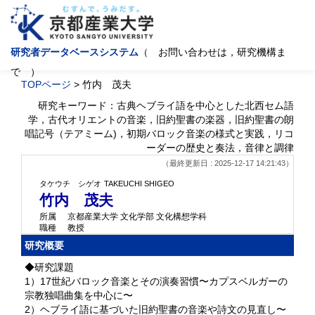
研究者データベースシステム
（ お問い合わせは，研究機構ま
で ）
TOPページ
> 竹内 茂夫
研究キーワード：古典ヘブライ語を中心とした北西セム語
学，古代オリエントの音楽，旧約聖書の楽器，旧約聖書の朗
唱記号（テアミーム)，初期バロック音楽の様式と実践，リコ
ーダーの歴史と奏法，音律と調律
（最終更新日 : 2025-12-17 14:21:43）
タケウチ シゲオ
TAKEUCHI SHIGEO
竹内 茂夫
所属
京都産業大学 文化学部 文化構想学科
職種
教授
研究概要
◆研究課題
1）17世紀バロック音楽とその演奏習慣〜カプスベルガーの
宗教独唱曲集を中心に〜
2）ヘブライ語に基づいた旧約聖書の音楽や詩文の見直し〜