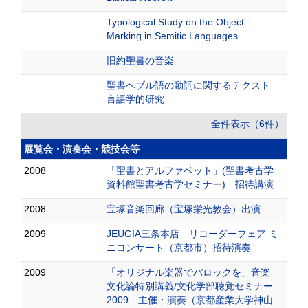
Typological Study on the Object-
Marking in Semitic Languages
旧約聖書の音楽
聖書ヘブル語の動詞に関するテクスト
言語学的研究
全件表示（6件）
展覧会・演奏会・競技会等
2008
「聖書とアルファベット」(聖書考古学
資料館聖書考古学セミナー) 招待講演
2008
宝塚音楽回廊（宝塚栄光教会）出演
2009
JEUGIA三条本店 リコーダーフェア ミ
ニコンサート（京都市）招待演奏
2009
「オリジナル楽器でバロックを」音楽
文化論特別講義/文化学部聴覚セミナー
2009 主催・演奏（京都産業大学神山