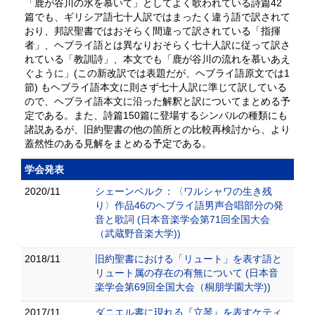
「鹿が谷川の水を慕いて」としてよく歌われている詩篇42
篇でも、ギリシア語七十人訳ではまったく違う語で訳されて
おり、邦訳聖書ではおそらく間違って訳されている「指揮
者」、ヘブライ語とは異なりおそらく七十人訳に従って訳さ
れている「教訓詩」、本文でも「鹿が谷川の流れを慕いあえ
ぐように」(この新改訳では表題だが、ヘブライ語原文では1
節) もヘブライ語本文に則さず七十人訳に準じて訳している
ので、ヘブライ語本文に沿った解釈と訳についてまとめる予
定である。また、詩篇150篇に登場するシンバルの種類にも
諸説あるが、旧約聖書の他の箇所との比較再検討から、より
蓋然性のある見解をまとめる予定である。
学会発表
2020/11
シェーンベルク：〈ワルシャワの生き残
り〉作品46のヘブライ語男声合唱部分の発
音と歌詞 (日本音楽学会第71回全国大会
（武蔵野音楽大学))
2018/11
旧約聖書における「リュート」を表す語と
リュート属の存在の有無について (日本音
楽学会第69回全国大会（桐朋学園大学))
2017/11
ダニエル書に現れる『立琴』を表すケティ