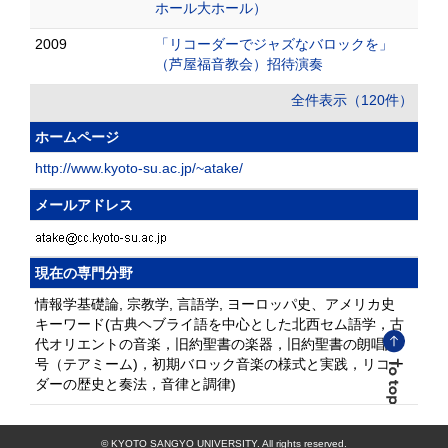
ホール大ホール）
2009
「リコーダーでジャズなバロックを」
（芦屋福音教会）招待演奏
全件表示（120件）
ホームページ
http://www.kyoto-su.ac.jp/~atake/
メールアドレス
現在の専門分野
情報学基礎論, 宗教学, 言語学, ヨーロッパ史、アメリカ史
キーワード(古典ヘブライ語を中心とした北西セム語学，古
代オリエントの音楽，旧約聖書の楽器，旧約聖書の朗唱記
号（テアミーム)，初期バロック音楽の様式と実践，リコー
ダーの歴史と奏法，音律と調律)
© KYOTO SANGYO UNIVERSITY. All rights reserved.