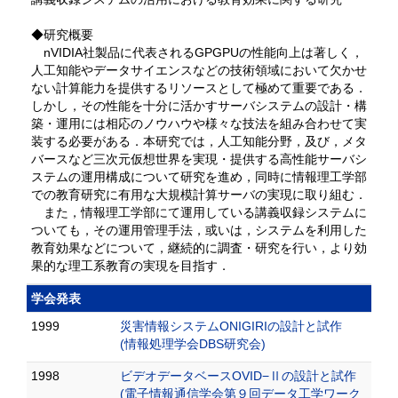
◆研究概要
nVIDIA社製品に代表されるGPGPUの性能向上は著しく，
人工知能やデータサイエンスなどの技術領域において欠かせ
ない計算能力を提供するリソースとして極めて重要である．
しかし，その性能を十分に活かすサーバシステムの設計・構
築・運用には相応のノウハウや様々な技法を組み合わせて実
装する必要がある．本研究では，人工知能分野，及び，メタ
バースなど三次元仮想世界を実現・提供する高性能サーバシ
ステムの運用構成について研究を進め，同時に情報理工学部
での教育研究に有用な大規模計算サーバの実現に取り組む．
また，情報理工学部にて運用している講義収録システムに
ついても，その運用管理手法，或いは，システムを利用した
教育効果などについて，継続的に調査・研究を行い，より効
果的な理工系教育の実現を目指す．
学会発表
1999
災害情報システムONIGIRIの設計と試作
(情報処理学会DBS研究会)
1998
ビデオデータベースOVID−Ⅱの設計と試作
(電子情報通信学会第９回データ工学ワーク