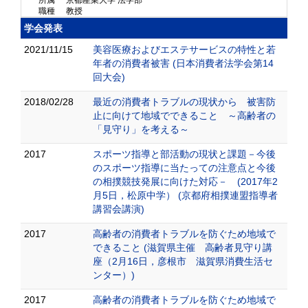
所属
京都産業大学 法学部
職種
教授
学会発表
2021/11/15
美容医療およびエステサービスの特性と若
年者の消費者被害 (日本消費者法学会第14
回大会)
2018/02/28
最近の消費者トラブルの現状から 被害防
止に向けて地域でできること ～高齢者の
「見守り」を考える～
2017
スポーツ指導と部活動の 現状と課題－今後
のスポーツ指導に当たっての注意点と今後
の相撲競技発展に向けた対応－ (2017年2
月5日，松原中学） (京都府相撲連盟指導者
講習会講演)
2017
高齢者の消費者トラブルを防ぐため地域で
できること (滋賀県主催 高齢者見守り講
座（2月16日，彦根市 滋賀県消費生活セ
ンター）)
2017
高齢者の消費者トラブルを防ぐため地域で