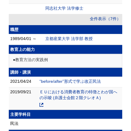
同志社大学 法学修士
全件表示（7件）
職歴
1989/04/01 ～
京都産業大学 法学部 教授
教育上の能力
●教育方法の実践例
講師・講演
2021/04/24
“before/after”形式で学ぶ改正民法
2019/09/21
ＥＵにおける消費者教育の特徴とわが国へ
の示唆 (弁護士会館２階クレオＡ)
主要学科目
民法