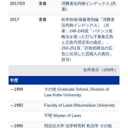
2017/03
著書
消費者法判例インデックス (共
著)
2017
著書
松本恒雄/後藤巻則編『消費者
法判例インデックス』（共
著，248-249頁「パチンコ攻
略法を使った打ち子募集広告
と広告代理店等の責任」，
250-251頁「詐欺的商法の広
告に出演した芸能人の責任」
担当）
全件表示（156件）
学歴
～1989
その他 Graduate School, Division of
Law Kobe University
～1982
Faculty of Laws Ritsumeikan University
不明 Master of Laws
～1985
同志社大学 法学研究科 私法学 その他