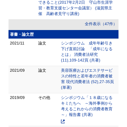
できること(2017年2月2日 守山市生涯学
習・教育支援センター会議室） (滋賀県主
催 高齢者見守り講座)
全件表示（47件）
著書・論文歴
2021/11
論文
シンポジウム 成年年齢引き
下げ直前討論 「成年になる
とは」 消費者法研究
(11),109-142頁 (共著)
2021/09
論文
美容医療およびエステサービ
スの特性と若年者の消費者被
害 現代消費者法 (52),27-35頁
(単著)
2019/09
その他
シンポジウム「１８歳になる
キミたちへ ～海外事例から
考えるこれからの消費者教育
～」報告書 (共著)