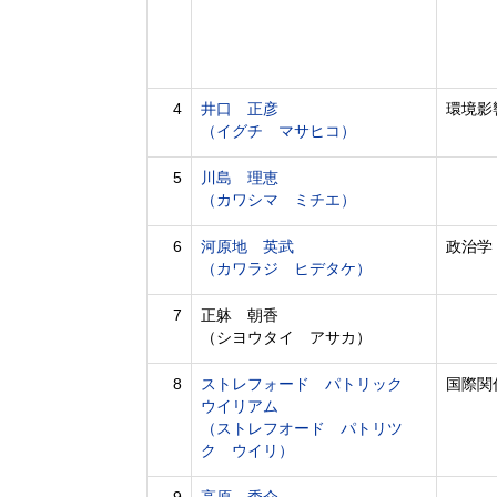
4
井口 正彦
環境影
（イグチ マサヒコ）
5
川島 理恵
（カワシマ ミチエ）
6
河原地 英武
政治学
（カワラジ ヒデタケ）
7
正躰 朝香
（シヨウタイ アサカ）
8
ストレフォード パトリック
国際関
ウイリアム
（ストレフオード パトリツ
ク ウイリ）