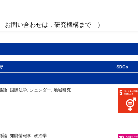
 お問い合わせは，研究機構まで ）
野
SDGs
論, 国際法学, ジェンダー, 地域研究
係論, 知能情報学, 政治学