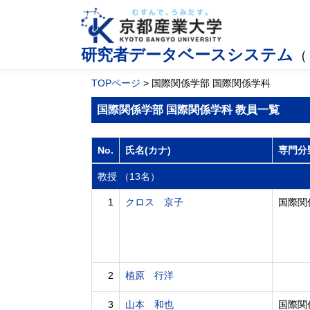
研究者データベースシステム
（
TOPページ
> 国際関係学部 国際関係学科
国際関係学部 国際関係学科 教員一覧
No.
氏名(カナ)
専門分
教授 （13名）
1
クロス 京子
国際関係
2
植原 行洋
3
山本 和也
国際関