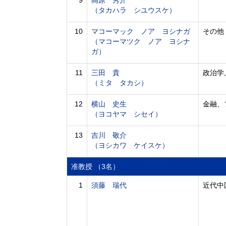
9
高原 秀介
（タカハラ シユウスケ）
10
マコーマック ノア ヨシナガ
その他
（マコーマツク ノア ヨシナ
ガ）
11
三田 貴
政治学
（ミタ タカシ）
12
横山 史生
金融、
（ヨコヤマ シセイ）
13
吉川 敬介
（ヨシカワ ケイスケ）
准教授 （3名）
1
須藤 瑞代
近代中