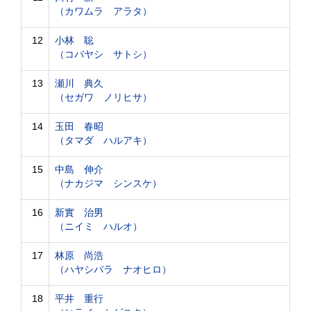
（カワムラ アラタ）
12
小林 聡
（コバヤシ サトシ）
13
瀬川 典久
（セガワ ノリヒサ）
14
玉田 春昭
（タマダ ハルアキ）
15
中島 伸介
（ナカジマ シンスケ）
16
新實 治男
（ニイミ ハルオ）
17
林原 尚浩
（ハヤシバラ ナオヒロ）
18
平井 重行