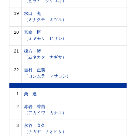
（ヒライ シゲユキ）
19
水口 充
（ミナクチ ミツル）
20
宮森 恒
（ミヤモリ ヒサシ）
21
棟方 渚
（ムネカタ ナギサ）
22
吉村 正義
（ヨシムラ マサヨシ）
1
栗 達
2
赤岩 香苗
（アカイワ カナエ）
3
永谷 直久
（ナガヤ ナオヒサ）