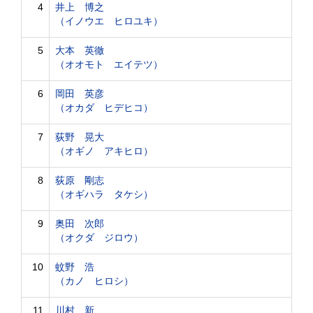
4
井上 博之
（イノウエ ヒロユキ）
5
大本 英徹
（オオモト エイテツ）
6
岡田 英彦
（オカダ ヒデヒコ）
7
荻野 晃大
（オギノ アキヒロ）
8
荻原 剛志
（オギハラ タケシ）
9
奥田 次郎
（オクダ ジロウ）
10
蚊野 浩
（カノ ヒロシ）
11
川村 新