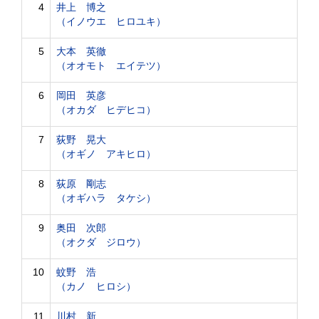
4
井上 博之
（イノウエ ヒロユキ）
5
大本 英徹
（オオモト エイテツ）
6
岡田 英彦
（オカダ ヒデヒコ）
7
荻野 晃大
（オギノ アキヒロ）
8
荻原 剛志
（オギハラ タケシ）
9
奥田 次郎
（オクダ ジロウ）
10
蚊野 浩
（カノ ヒロシ）
11
川村 新