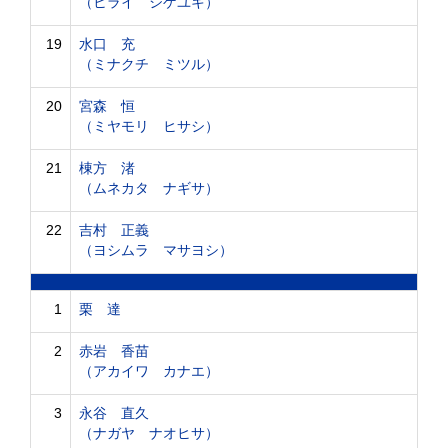
（ヒライ シゲユキ）
19
水口 充
（ミナクチ ミツル）
20
宮森 恒
（ミヤモリ ヒサシ）
21
棟方 渚
（ムネカタ ナギサ）
22
吉村 正義
（ヨシムラ マサヨシ）
1
栗 達
2
赤岩 香苗
（アカイワ カナエ）
3
永谷 直久
（ナガヤ ナオヒサ）