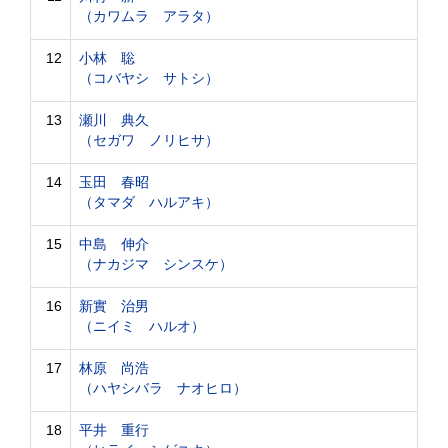
（カワムラ アラタ）
12
小林 聡
（コバヤシ サトシ）
13
瀬川 典久
（セガワ ノリヒサ）
14
玉田 春昭
（タマダ ハルアキ）
15
中島 伸介
（ナカジマ シンスケ）
16
新實 治男
（ニイミ ハルオ）
17
林原 尚浩
（ハヤシバラ ナオヒロ）
18
平井 重行