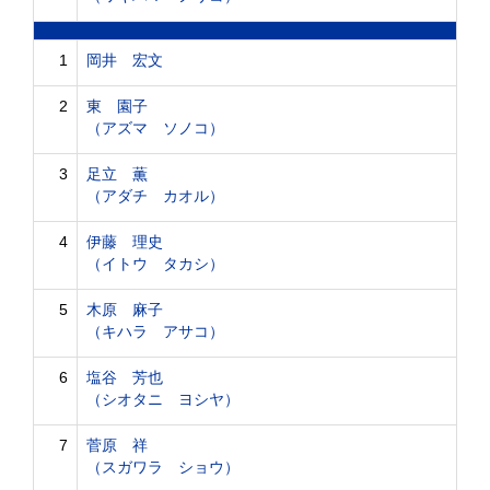
1
岡井 宏文
2
東 園子
（アズマ ソノコ）
3
足立 薫
（アダチ カオル）
4
伊藤 理史
（イトウ タカシ）
5
木原 麻子
（キハラ アサコ）
6
塩谷 芳也
（シオタニ ヨシヤ）
7
菅原 祥
（スガワラ ショウ）