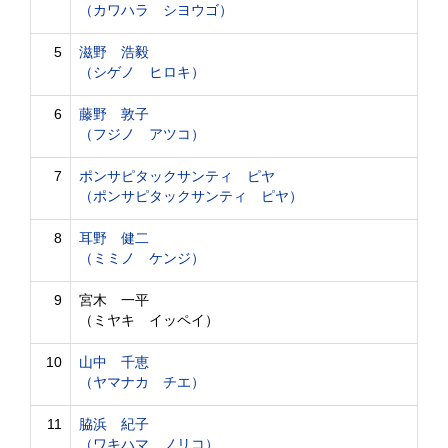
（カワハラ シヨウゴ）
5
滋野 浩毅
（シゲノ ヒロキ）
6
藤野 敦子
（フジノ アツコ）
7
ポンサピタックサンティ ピヤ
（ポンサピタックサンティ ピヤ）
8
耳野 健二
（ミミノ ケンジ）
9
宮木 一平
（ミヤキ イッペイ）
10
山中 千恵
（ヤマナカ チエ）
11
脇浜 紀子
（ワキハマ ノリコ）