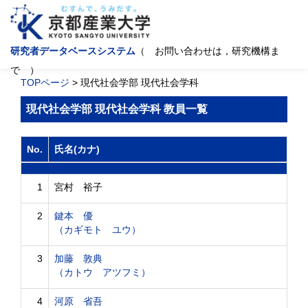
研究者データベースシステム
（ お問い合わせは，研究機構ま
で ）
TOPページ
> 現代社会学部 現代社会学科
現代社会学部 現代社会学科 教員一覧
No.
氏名(カナ)
1
宮村 裕子
2
鍵本 優
（カギモト ユウ）
3
加藤 敦典
（カトウ アツフミ）
4
河原 省吾